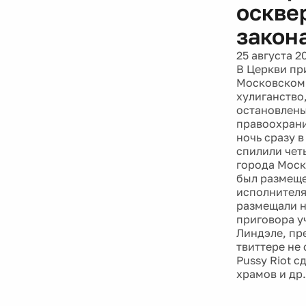
оскве
закон
25 августа 2
В Церкви пр
Московском 
хулиганство
остановлены
правоохрани
ночь сразу в
спилили чет
города Моск
был размеще
исполнителя
размещали н
приговора у
Линдэле, пр
твиттере не
Pussy Riot 
храмов и др.