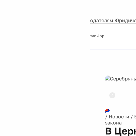
События
Контакты
О нас
Экскурсии
Silver Studio
Рекламодателям
Юридиче
Слушайте
App Store
Google Play
Telegram App
Серебряный
дождь
12+
Реклама
/
Новости
/
закона
В Цер