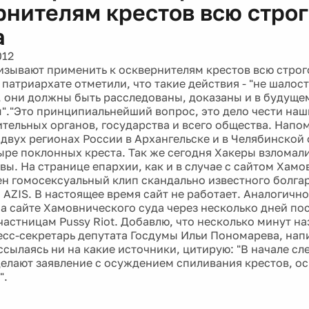
рнителям крестов всю строг
а
012
изывают применить к осквернителям крестов всю строго
патриархате отметили, что такие действия - "не шалост
, они должны быть расследованы, доказаны и в будуще
"."Это принципиальнейший вопрос, это дело чести наш
тельных органов, государства и всего общества. Нап
 двух регионах России в Архангельске и в Челябинской
ыре поклонных креста. Так же сегодня Хакеры взломал
вы. На странице епархии, как и в случае с сайтом Хамо
н гомосексуальный клип скандально известного болгар
 AZIS. В настоящее время сайт не работает. Аналогичн
а сайте Хамовнического суда через несколько дней по
частницам Pussy Riot. Добавлю, что несколько минут н
есс-секретарь депутата Госдумы Ильи Пономарева, нап
 ссылаясь ни на какие источники, цитирую: "В начале с
сделают заявление с осуждением спиливания крестов, о
".