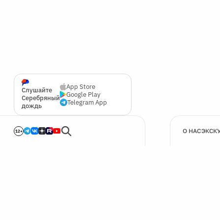
App Store
Слушайте
Google Play
Серебряный
Telegram App
дождь
О НАС
ЭКСК
12+