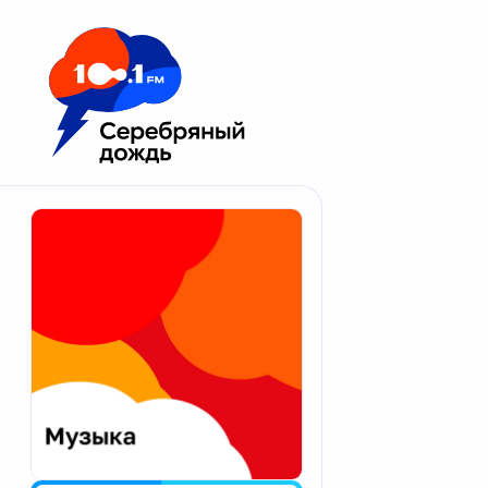
Москва 100.1 FM
Апатиты
Астрахань
Волгоград
Вологда
Екатеринбург
Иваново
Казань
Калининград
Калуга