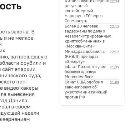
Китай запустит первый
22:34
ость
регулярный
контейнерный
маршрут в ЕС через
Севморпуть
Более 20 человек
22:12
сть закона. В
задержаны по делу о
незарегистрированных
ь и не мелкое
криптообменниках в
м
«Москва-Сити»
их
Минздрав добавил в
22:12
омню, за прошедшую
ЖНВЛП препарат
«Энхерту»
 области срубили и
«Флит Лизинг» купил
21:39
и сайт епархии
бывшую «дочку»
внического суда,
Mercedes-Benz
ского поп-
Сенат США одобрил
21:08
законопроект об
ое видео хакеры
ужесточении санкций
сле вынесения
против РФ
азад Данила
исал в своем
ледующей недели
сквернением