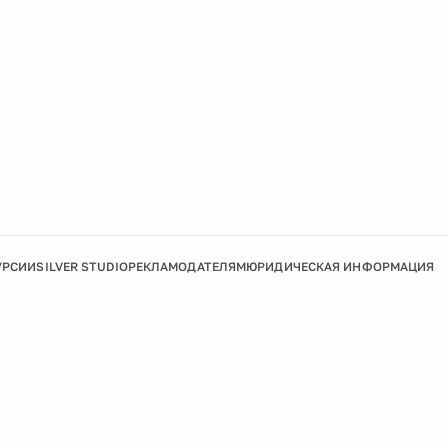
УРСИИ
SILVER STUDIO
РЕКЛАМОДАТЕЛЯМ
ЮРИДИЧЕСКАЯ ИНФОРМАЦИЯ