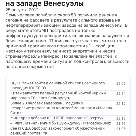
на западе Венесуэлы
25 августа 2012
Семь человек погибли и около 50 получили ранения
сегодня на рассвете в результате сильного взрыва на
нефтеперерабатывающем заводе на западе Венесуэлы. В
результате этого ЧП пострадала не только
инфраструктура предприятия, но оказались разрушены и
близлежащие дома. "Произошла утечка газа, что и стало
причиной трагического происшествия.", - сообщил
местному телеканалу министр энергетики и нефти
страны Рафаэль Рамирес. По заявлениям властей, к
настоящему времени ситуация под контролем, опасности
повторного взрыва нет.
ВДНХ может войти в основной список Всемирного
23:05
наследия ЮНЕСКО
Китай запустит первый регулярный контейнерный
22:34
маршрут в ЕС через Севморпуть
Более 20 человек задержаны по делу о
22:12
незарегистрированных криптообменниках в «Москва-
Сити»
Минздрав добавил в ЖНВЛП препарат «Энхерту»
22:12
«Флит Лизинг» купил бывшую «дочку» Mercedes-Benz
21:39
Сенат США одобрил законопроект об ужесточении
21:08
санкций против РФ