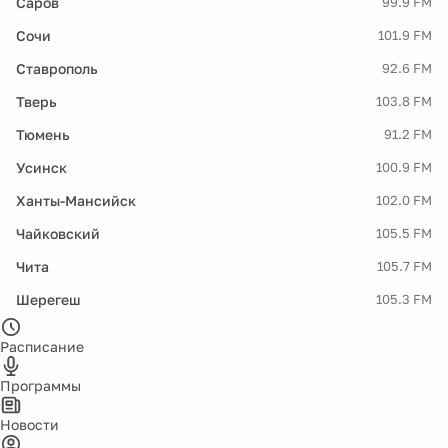
Саров
99.9 FM
Сочи
101.9 FM
Ставрополь
92.6 FM
Тверь
103.8 FM
Тюмень
91.2 FM
Усинск
100.9 FM
Ханты-Мансийск
102.0 FM
Чайковский
105.5 FM
Чита
105.7 FM
Шерегеш
105.3 FM
Расписание
Программы
Новости