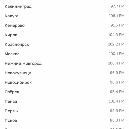
Калининград
97.7 FM
Калуга
106.1 FM
Кемерово
91.5 FM
Киров
104.3 FM
Красноярск
102.2 FM
Москва
100.1 FM
Нижний Новгород
100.4 FM
Новокузнецк
96.9 FM
Новосибирск
96.6 FM
Озёрск
95.4 FM
Пенза
101.4 FM
Пермь
98.9 FM
Псков
88.3 FM