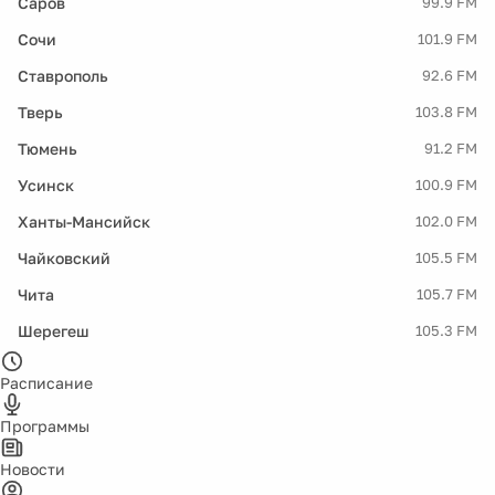
Саров
99.9 FM
Сочи
101.9 FM
Ставрополь
92.6 FM
Тверь
103.8 FM
Тюмень
91.2 FM
Усинск
100.9 FM
Ханты-Мансийск
102.0 FM
Чайковский
105.5 FM
Чита
105.7 FM
Шерегеш
105.3 FM
Расписание
Программы
Новости