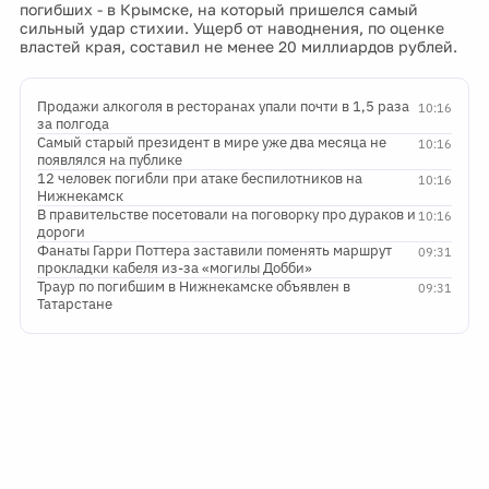
погибших - в Крымске, на который пришелся самый
сильный удар стихии. Ущерб от наводнения, по оценке
властей края, составил не менее 20 миллиардов рублей.
Продажи алкоголя в ресторанах упали почти в 1,5 раза
10:16
за полгода
Самый старый президент в мире уже два месяца не
10:16
появлялся на публике
12 человек погибли при атаке беспилотников на
10:16
Нижнекамск
В правительстве посетовали на поговорку про дураков и
10:16
дороги
Фанаты Гарри Поттера заставили поменять маршрут
09:31
прокладки кабеля из-за «могилы Добби»
Траур по погибшим в Нижнекамске объявлен в
09:31
Татарстане