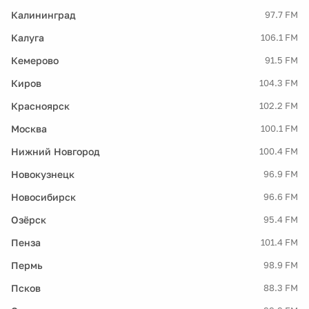
Калининград
97.7 FM
Калуга
106.1 FM
Кемерово
91.5 FM
Киров
104.3 FM
Красноярск
102.2 FM
Москва
100.1 FM
Нижний Новгород
100.4 FM
Новокузнецк
96.9 FM
Новосибирск
96.6 FM
Озёрск
95.4 FM
Пенза
101.4 FM
Пермь
98.9 FM
Псков
88.3 FM