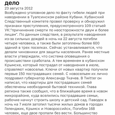
дело
23 августа 2012
Возбуждено уголовное дело по факту гибели людей при
наводнении в Туапсинском районе Кубани. Кубанский
Следственный комитете провел проверку и обнаружил
признаки преступления, предусмотренного 109 статьей
УК:"причинение смерти по неосторожности двум и более
лицам". По данным следствия, в результате наводнения
из-за сильных дождей в ночь на 22 августа погибли
четыре человека, а также были затоплены более 600
зданий в трех поселках. Сейчас устанавливается, что
делали чиновники для защиты населения. Ранее местные
власти утверждали, что система оповещения о
происшествии сработала. А тем временем в кубанском
Крымске, который пострадал от наводнения в июле,
справляют новоселье. Ключи от новых квартир получили
первые 150 пострадавших семей. С новосельем их лично
поздравил губернатор Александр Ткачев. В Twitter он
написал, что квартиры для пострадавших семей
обеспечены необходимой бытовой техникой. Глава
региона также сообщил, что в ближайшее время в новом
микрорайоне, куда вселились пострадавшие семьи,
рабочие начнут строить школу и детский сад. Паводок в
ночь на 7 июля затопил тысячи жилых домов в городах
Геленджик, Крымск и Новороссийск, Погибли 168
человек, еще двое пропали без вести. Большинство