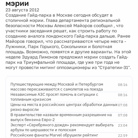
мэрии
23 августа 2012
Создание Гайд-парка в Москве сегодня обсудят в
столичной мэрии. Глава департамента региональной
безопасности Москвы Алексей Майоров сообщил , что
участники заседания решат, как строить работу по
созданию аналога лондонского Гайд-парка дальше. Ранее
Майоров говорил, что рассматриваются четыре места -
Лужники, Парк Горького, Сокольники и Болотная
площадь. Возможно, появятся и другие варианты. На этой
неделе Эдуард Лимонов предложил мэрии создать Гайд-
парк на Триумфальной площади, где уже три года не
могут провести митинг оппозиционеры из "Стратегии-31".
Путешествующие между Москвой и Петербургом
08:16
массово пересаживаются с самолетов на поезда
Независимые АЗС просят помочь в ситуации с
08:16
топливным кризисом
Цены на места в российских центрах обработки данных
07:08
резко выросли
В правительстве назвали временным разрешение на
07:08
выпуск бензина Евро-2
Эксперт «Серебряного дождя» рекомендует выбирать
23:04
арбузы по шершавости и полоскам
Российские фанаты Marvel обрушили рейтинг
22:59