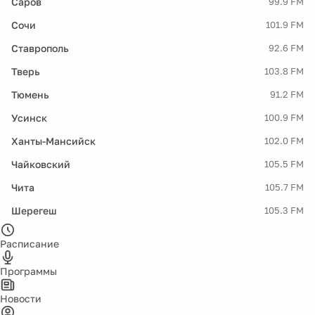
Саров
99.9 FM
Сочи
101.9 FM
Ставрополь
92.6 FM
Тверь
103.8 FM
Тюмень
91.2 FM
Усинск
100.9 FM
Ханты-Мансийск
102.0 FM
Чайковский
105.5 FM
Чита
105.7 FM
Шерегеш
105.3 FM
Расписание
Программы
Новости