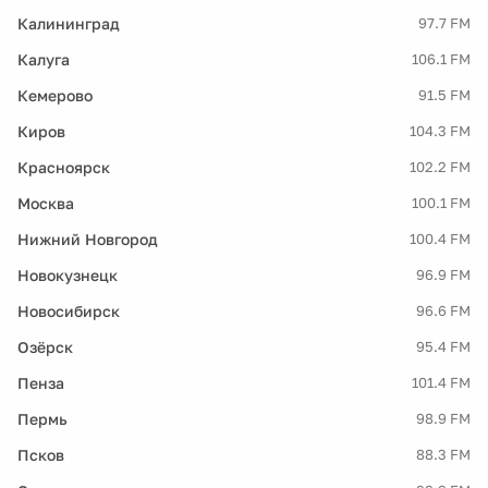
Калининград
97.7 FM
Калуга
106.1 FM
Кемерово
91.5 FM
Киров
104.3 FM
Красноярск
102.2 FM
Москва
100.1 FM
Нижний Новгород
100.4 FM
Новокузнецк
96.9 FM
Новосибирск
96.6 FM
Озёрск
95.4 FM
Пенза
101.4 FM
Пермь
98.9 FM
Псков
88.3 FM