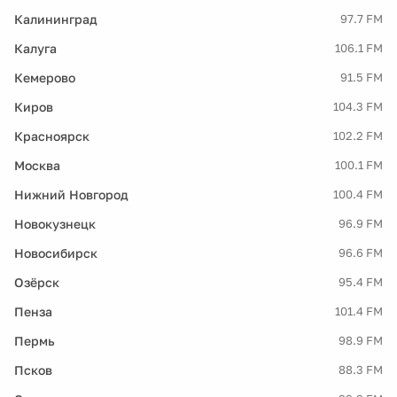
Калининград
97.7 FM
Калуга
106.1 FM
Кемерово
91.5 FM
Киров
104.3 FM
Красноярск
102.2 FM
Москва
100.1 FM
Нижний Новгород
100.4 FM
Новокузнецк
96.9 FM
Новосибирск
96.6 FM
Озёрск
95.4 FM
Пенза
101.4 FM
Пермь
98.9 FM
Псков
88.3 FM