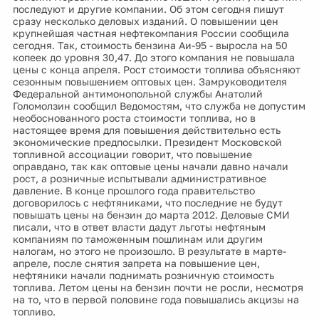
последуют и другие компании. Об этом сегодня пишут
сразу несколько деловых изданий. О повышении цен
крупнейшая частная нефтекомпания России сообщила
сегодня. Так, стоимость бензина Аи-95 - выросла на 50
копеек до уровня 30,47. До этого компания не повышала
цены с конца апреля. Рост стоимости топлива объясняют
сезонным повышением оптовых цен. Замруководителя
Федеральной антимонопольной службы Анатолий
Голомолзин сообщил Ведомостям, что служба не допустим
необоснованного роста стоимости топлива, но в
настоящее время для повышения действительно есть
экономические предпосылки. Президент Московской
топливной ассоциации говорит, что повышение
оправдано, так как оптовые цены начали давно начали
рост, а розничные испытывали административное
давление. В конце прошлого года правительство
договорилось с нефтяниками, что последние не будут
повышать цены на бензин до марта 2012. Деловые СМИ
писали, что в ответ власти дадут льготы нефтяным
компаниям по таможенным пошлинам или другим
налогам, но этого не произошло. В результате в марте-
апреле, после снятия запрета на повышение цен,
нефтяники начали поднимать розничную стоимость
топлива. Летом цены на бензин почти не росли, несмотря
на то, что в первой половине года повышались акцизы на
топливо.