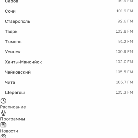
Саров
99.9 FM
Сочи
101.9 FM
Ставрополь
92.6 FM
Тверь
103.8 FM
Тюмень
91.2 FM
Усинск
100.9 FM
Ханты-Мансийск
102.0 FM
Чайковский
105.5 FM
Чита
105.7 FM
Шерегеш
105.3 FM
Расписание
Программы
Новости