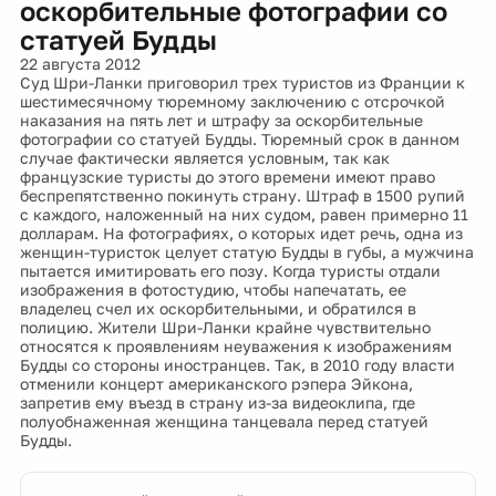
оскорбительные фотографии со
статуей Будды
22 августа 2012
Суд Шри-Ланки приговорил трех туристов из Франции к
шестимесячному тюремному заключению с отсрочкой
наказания на пять лет и штрафу за оскорбительные
фотографии со статуей Будды. Тюремный срок в данном
случае фактически является условным, так как
французские туристы до этого времени имеют право
беспрепятственно покинуть страну. Штраф в 1500 рупий
с каждого, наложенный на них судом, равен примерно 11
долларам. На фотографиях, о которых идет речь, одна из
женщин-туристок целует статую Будды в губы, а мужчина
пытается имитировать его позу. Когда туристы отдали
изображения в фотостудию, чтобы напечатать, ее
владелец счел их оскорбительными, и обратился в
полицию. Жители Шри-Ланки крайне чувствительно
относятся к проявлениям неуважения к изображениям
Будды со стороны иностранцев. Так, в 2010 году власти
отменили концерт американского рэпера Эйкона,
запретив ему въезд в страну из-за видеоклипа, где
полуобнаженная женщина танцевала перед статуей
Будды.