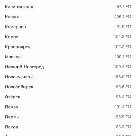
Калининград
97.7 FM
Калуга
106.1 FM
Кемерово
91.5 FM
Киров
104.3 FM
Красноярск
102.2 FM
Москва
100.1 FM
Нижний Новгород
100.4 FM
Новокузнецк
96.9 FM
Новосибирск
96.6 FM
Озёрск
95.4 FM
Пенза
101.4 FM
Пермь
98.9 FM
Псков
88.3 FM