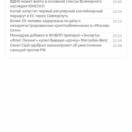
ВДНХ может войти в основной список Всемирного
23:05
наследия ЮНЕСКО
Китай запустит первый регулярный контейнерный
22:34
маршрут в ЕС через Севморпуть
Более 20 человек задержаны по делу о
22:12
незарегистрированных криптообменниках в «Москва-
Сити»
Минздрав добавил в ЖНВЛП препарат «Энхерту»
22:12
«Флит Лизинг» купил бывшую «дочку» Mercedes-Benz
21:39
Сенат США одобрил законопроект об ужесточении
21:08
санкций против РФ