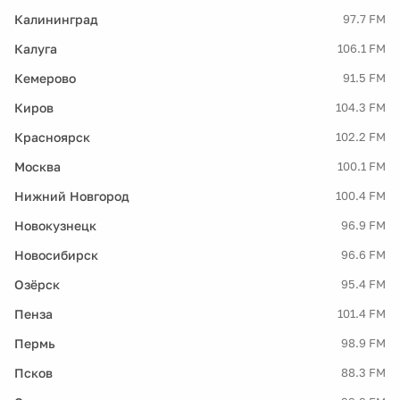
Калининград
97.7 FM
Калуга
106.1 FM
Кемерово
91.5 FM
Киров
104.3 FM
Красноярск
102.2 FM
Москва
100.1 FM
Нижний Новгород
100.4 FM
Новокузнецк
96.9 FM
Новосибирск
96.6 FM
Озёрск
95.4 FM
Пенза
101.4 FM
Пермь
98.9 FM
Псков
88.3 FM