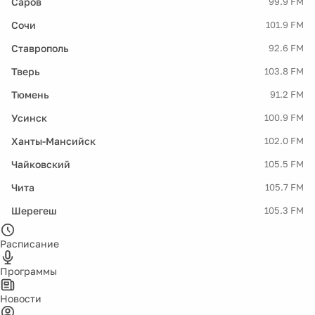
Саров
99.9 FM
Сочи
101.9 FM
Ставрополь
92.6 FM
Тверь
103.8 FM
Тюмень
91.2 FM
Усинск
100.9 FM
Ханты-Мансийск
102.0 FM
Чайковский
105.5 FM
Чита
105.7 FM
Шерегеш
105.3 FM
Расписание
Программы
Новости