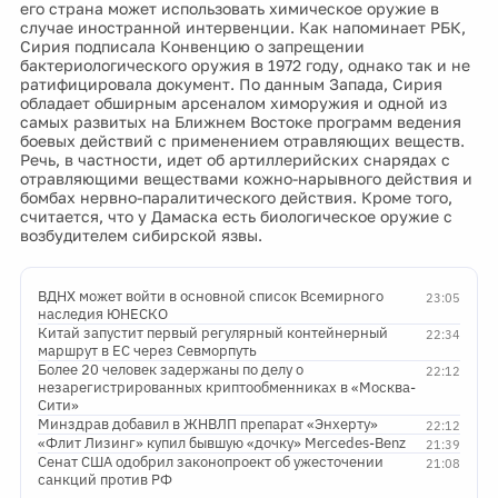
его страна может использовать химическое оружие в
случае иностранной интервенции. Как напоминает РБК,
Сирия подписала Конвенцию о запрещении
бактериологического оружия в 1972 году, однако так и не
ратифицировала документ. По данным Запада, Сирия
обладает обширным арсеналом химоружия и одной из
самых развитых на Ближнем Востоке программ ведения
боевых действий с применением отравляющих веществ.
Речь, в частности, идет об артиллерийских снарядах с
отравляющими веществами кожно-нарывного действия и
бомбах нервно-паралитического действия. Кроме того,
считается, что у Дамаска есть биологическое оружие с
возбудителем сибирской язвы.
ВДНХ может войти в основной список Всемирного
23:05
наследия ЮНЕСКО
Китай запустит первый регулярный контейнерный
22:34
маршрут в ЕС через Севморпуть
Более 20 человек задержаны по делу о
22:12
незарегистрированных криптообменниках в «Москва-
Сити»
Минздрав добавил в ЖНВЛП препарат «Энхерту»
22:12
«Флит Лизинг» купил бывшую «дочку» Mercedes-Benz
21:39
Сенат США одобрил законопроект об ужесточении
21:08
санкций против РФ