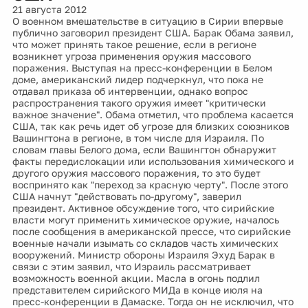
21 августа 2012
О военном вмешательстве в ситуацию в Сирии впервые
публично заговорил президент США. Барак Обама заявил,
что может принять такое решение, если в регионе
возникнет угроза применения оружия массового
поражения. Выступая на пресс-конференции в Белом
доме, американский лидер подчеркнул, что пока не
отдавал приказа об интервенции, однако вопрос
распространения такого оружия имеет "критически
важное значение". Обама отметил, что проблема касается
США, так как речь идет об угрозе для близких союзников
Вашингтона в регионе, в том числе для Израиля. По
словам главы Белого дома, если Вашингтон обнаружит
факты передислокации или использования химического и
другого оружия массового поражения, то это будет
воспринято как "переход за красную черту". После этого
США начнут "действовать по-другому", заверил
президент. Активное обсуждение того, что сирийские
власти могут применить химическое оружие, началось
после сообщения в американской прессе, что сирийские
военные начали изымать со складов часть химических
вооружений. Министр обороны Израиля Эхуд Барак в
связи с этим заявил, что Израиль рассматривает
возможность военной акции. Масла в огонь подлил
представителем сирийского МИДа в конце июля на
пресс-конференции в Дамаске. Тогда он не исключил, что