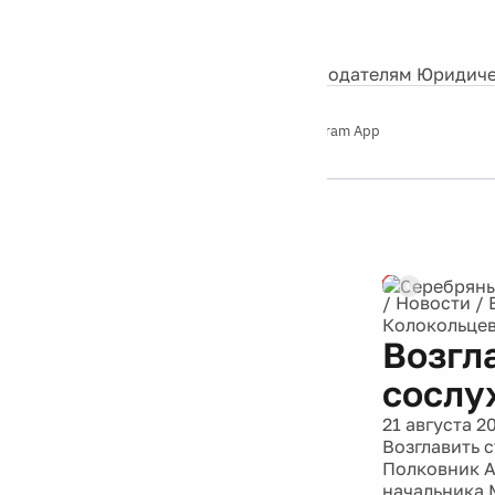
События
Контакты
О нас
Экскурсии
Silver Studio
Рекламодателям
Юридиче
Слушайте
App Store
Google Play
Telegram App
Серебряный
дождь
12+
Реклама
/
Новости
/
Колокольце
Возгл
сослу
21 августа 2
Возглавить 
Полковник А
начальника 