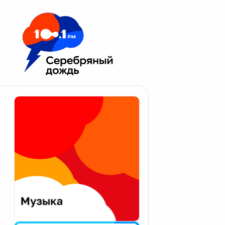
Москва 100.1 FM
Апатиты
Астрахань
Волгоград
Вологда
Екатеринбург
Иваново
Казань
Калининград
Калуга