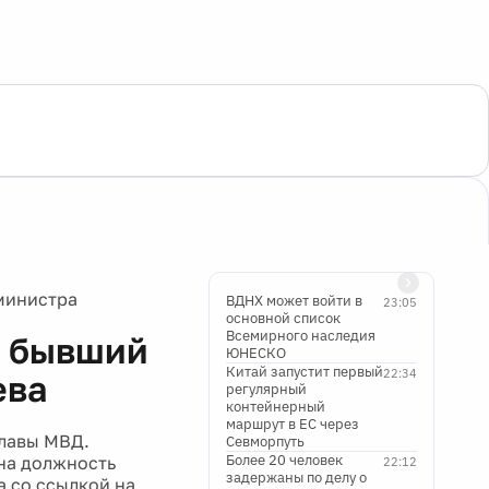
министра
ВДНХ может войти в
23:05
основной список
Всемирного наследия
т бывший
ЮНЕСКО
Китай запустит первый
22:34
ева
регулярный
контейнерный
маршрут в ЕС через
лавы МВД.
Севморпуть
Более 20 человек
на должность
22:12
задержаны по делу о
а со ссылкой на