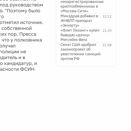
незарегистрированных
 под руководством
криптообменниках в
ю. "Поэтому было
«Москва-Сити»
го
Минздрав добавил в
22:12
ЖНВЛП препарат
 отметил источник.
«Энхерту»
я собственной
«Флит Лизинг» купил
21:39
сих пор. Пресса
бывшую «дочку»
, что у полковника
Mercedes-Benz
Сенат США одобрил
олучал
21:08
законопроект об
 полиции не
ужесточении санкций
дитель и в
против РФ
о кандидатур, и
опасности ФСИН