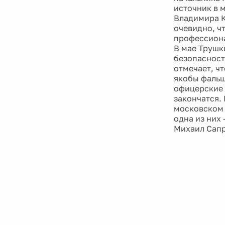
источник в 
Владимира К
очевидно, ч
профессиона
В мае Трушк
безопасност
отмечает, чт
якобы фальш
офицерские 
закончатся.
московском 
одна из них
Михаил Сапр