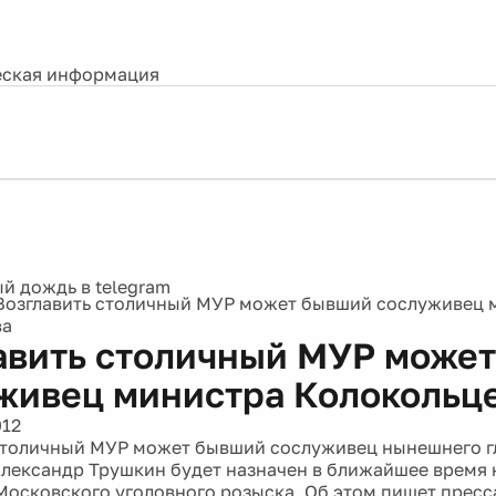
ская информация
Возглавить столичный МУР может бывший сослуживец 
ва
авить столичный МУР може
живец министра Колокольц
012
столичный МУР может бывший сослуживец нынешнего г
лександр Трушкин будет назначен в ближайшее время 
Московского уголовного розыска. Об этом пишет пресс