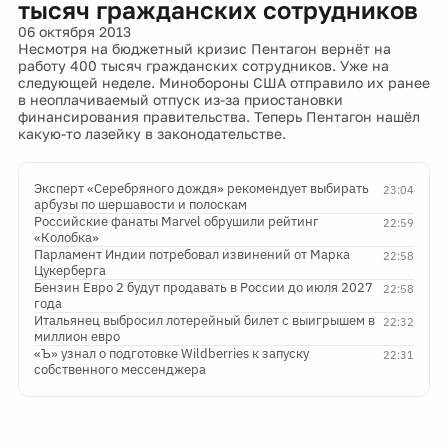
тысяч гражданских сотрудников
06 октября 2013
Несмотря на бюджетный кризис Пентагон вернёт на
работу 400 тысяч гражданских сотрудников. Уже на
следующей неделе. Минобороны США отправило их ранее
в неоплачиваемый отпуск из-за приостановки
финансирования правительства. Теперь Пентагон нашёл
какую-то лазейку в законодательстве.
Эксперт «Серебряного дождя» рекомендует выбирать
23:04
арбузы по шершавости и полоскам
Российские фанаты Marvel обрушили рейтинг
22:59
«Колобка»
Парламент Индии потребовал извинений от Марка
22:58
Цукерберга
Бензин Евро 2 будут продавать в России до июля 2027
22:58
года
Итальянец выбросил лотерейный билет с выигрышем в
22:32
миллион евро
«Ъ» узнал о подготовке Wildberries к запуску
22:31
собственного мессенджера