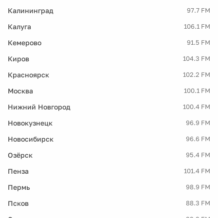
Калининград
97.7 FM
Калуга
106.1 FM
Кемерово
91.5 FM
Киров
104.3 FM
Красноярск
102.2 FM
Москва
100.1 FM
Нижний Новгород
100.4 FM
Новокузнецк
96.9 FM
Новосибирск
96.6 FM
Озёрск
95.4 FM
Пенза
101.4 FM
Пермь
98.9 FM
Псков
88.3 FM