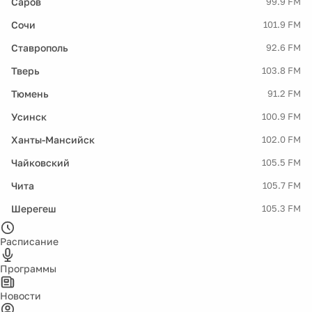
Саров
99.9 FM
Сочи
101.9 FM
Ставрополь
92.6 FM
Тверь
103.8 FM
Тюмень
91.2 FM
Усинск
100.9 FM
Ханты-Мансийск
102.0 FM
Чайковский
105.5 FM
Чита
105.7 FM
Шерегеш
105.3 FM
Расписание
Программы
Новости