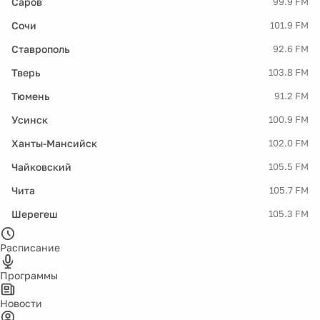
Саров
99.9 FM
Сочи
101.9 FM
Ставрополь
92.6 FM
Тверь
103.8 FM
Тюмень
91.2 FM
Усинск
100.9 FM
Ханты-Мансийск
102.0 FM
Чайковский
105.5 FM
Чита
105.7 FM
Шерегеш
105.3 FM
Расписание
Программы
Новости