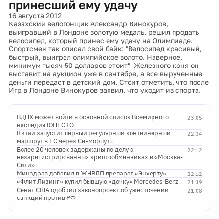
принесший ему удачу
16 августа 2012
Казахский велогонщик Александр Винокуров,
выигравший в Лондоне золотую медаль, решил продать
велосипед, который принес ему удачу на Олимпиаде.
Спортсмен так описал свой байк: "Велосипед красивый,
быстрый, выиграл олимпийское золото. Наверное,
минимум тысяч 50 долларов стоит". Железного коня он
выставит на аукцион уже в сентябре, а все вырученные
деньги передаст в детский дом. Стоит отметить, что после
Игр в Лондоне Винокуров заявил, что уходит из спорта.
ВДНХ может войти в основной список Всемирного
23:05
наследия ЮНЕСКО
Китай запустит первый регулярный контейнерный
22:34
маршрут в ЕС через Севморпуть
Более 20 человек задержаны по делу о
22:12
незарегистрированных криптообменниках в «Москва-
Сити»
Минздрав добавил в ЖНВЛП препарат «Энхерту»
22:12
«Флит Лизинг» купил бывшую «дочку» Mercedes-Benz
21:39
Сенат США одобрил законопроект об ужесточении
21:08
санкций против РФ