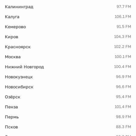
Калининград
97.7 FM
Калуга
106.1 FM
Кемерово
91.5 FM
Киров
104.3 FM
Красноярск
102.2 FM
Москва
100.1 FM
Нижний Новгород
100.4 FM
Новокузнецк
96.9 FM
Новосибирск
96.6 FM
Озёрск
95.4 FM
Пенза
101.4 FM
Пермь
98.9 FM
Псков
88.3 FM