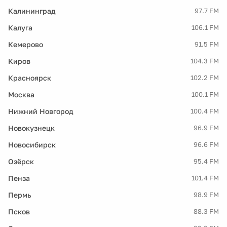
Калининград
97.7 FM
Калуга
106.1 FM
Кемерово
91.5 FM
Киров
104.3 FM
Красноярск
102.2 FM
Москва
100.1 FM
Нижний Новгород
100.4 FM
Новокузнецк
96.9 FM
Новосибирск
96.6 FM
Озёрск
95.4 FM
Пенза
101.4 FM
Пермь
98.9 FM
Псков
88.3 FM