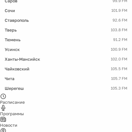
Саров
99.9 FM
Сочи
101.9 FM
Ставрополь
92.6 FM
Тверь
103.8 FM
Тюмень
91.2 FM
Усинск
100.9 FM
Ханты-Мансийск
102.0 FM
Чайковский
105.5 FM
Чита
105.7 FM
Шерегеш
105.3 FM
Расписание
Программы
Новости