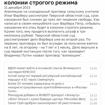
колонии строгого режима
11 декабря 2013
Апелляцию на скандальный приговор сельскому учителю
Илье Фарберу рассмотрел Тверской областной суд, срок
наказания был снижен до трех лет лишения свободы. Как
написал в своем микроблоге сын Фарбера Петр, отбывать
наказание его отец будет в колонии строгого режима.
Кроме того, ему придется выплатить штраф в три
миллиона рублей. Тверской областной суд
рассматривает дело Фарбера уже во второй раз. По
первому приговору он был осужден за получение взятки
на 8 лет, по второму - на 7 лет и 1 месяц. Дело вернули в
суд первой инстанции после того, как президент
Владимир Путин назвал приговор "вопиющим".
ВДНХ может войти в основной список Всемирного
23:05
наследия ЮНЕСКО
Китай запустит первый регулярный контейнерный
22:34
маршрут в ЕС через Севморпуть
Более 20 человек задержаны по делу о
22:12
незарегистрированных криптообменниках в «Москва-
Сити»
Минздрав добавил в ЖНВЛП препарат «Энхерту»
22:12
«Флит Лизинг» купил бывшую «дочку» Mercedes-Benz
21:39
Сенат США одобрил законопроект об ужесточении
21:08