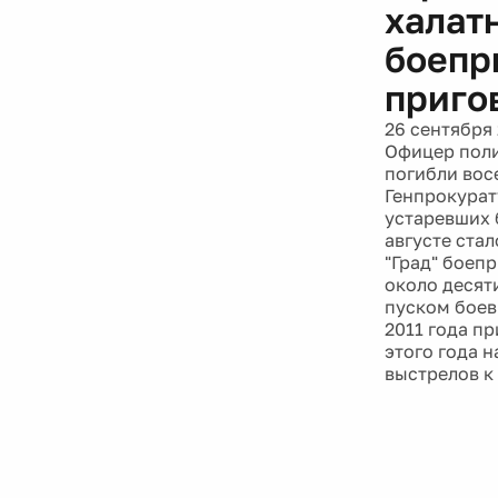
халат
боепр
приго
26 сентября
Офицер поли
погибли восе
Генпрокурат
устаревших 
августе ста
"Град" боеп
около десят
пуском боев
2011 года п
этого года 
выстрелов к