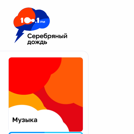
Москва 100.1 FM
Апатиты
Астрахань
Волгоград
Вологда
Екатеринбург
Иваново
Казань
Калининград
Калуга