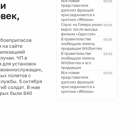
Все новые
08:06
ки
представители
думских фракций
век,
присоединяются к
критике «Яблока»
Спрос на Гомера резко
08:06
вырос после выхода
фильма «Одиссея»
В правительстве
и боеприпасов
08:06
пообещали помочь
 на сайте
продавцам Wildberries
тилизацией
В правительстве
08:05
лучаи. ЧП в
пообещали помочь
Wildberries и его
в для установок
продавцам
ь военнослужащих,
Все новые
08:05
ных полетов с
представители
службы. 5 октября
думских фракций
иб солдат. В мае
присоединяются к
критике «Яблока»
орых были 840