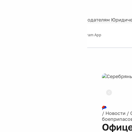
События
Контакты
О нас
Экскурсии
Silver Studio
Рекламодателям
Юридиче
Слушайте
App Store
Google Play
Telegram App
Серебряный
дождь
12+
Реклама
/
Новости
/
боеприпасов
Офице