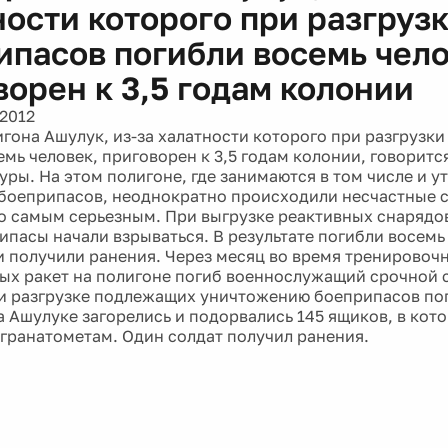
ности которого при разгруз
ипасов погибли восемь чело
ворен к 3,5 годам колонии
 2012
гона Ашулук, из-за халатности которого при разгрузк
мь человек, приговорен к 3,5 годам колонии, говорится
уры. На этом полигоне, где занимаются в том числе и у
боеприпасов, неоднократно происходили несчастные с
ло самым серьезным. При выгрузке реактивных снарядо
рипасы начали взрываться. В результате погибли восем
и получили ранения. Через месяц во время тренировоч
ых ракет на полигоне погиб военнослужащий срочной 
ри разгрузке подлежащих уничтожению боеприпасов пог
на Ашулуке загорелись и подорвались 145 ящиков, в кот
 гранатометам. Один солдат получил ранения.