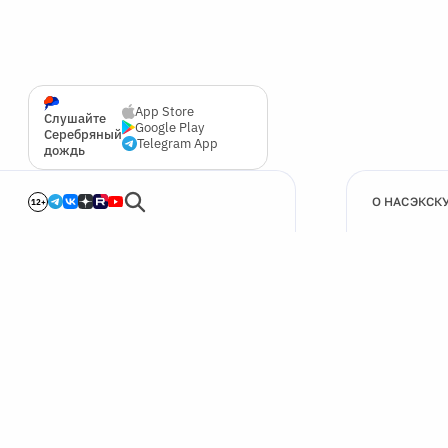
App Store
Слушайте
Google Play
Серебряный
Telegram App
дождь
О НАС
ЭКСК
12+