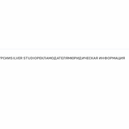
УРСИИ
SILVER STUDIO
РЕКЛАМОДАТЕЛЯМ
ЮРИДИЧЕСКАЯ ИНФОРМАЦИЯ