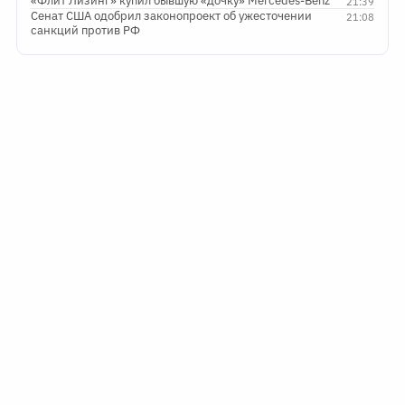
«Флит Лизинг» купил бывшую «дочку» Mercedes-Benz
21:39
Сенат США одобрил законопроект об ужесточении
21:08
санкций против РФ