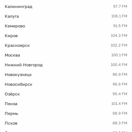
Калининград
97.7 FM
Калуга
106.1 FM
Кемерово
91.5 FM
Киров
104.3 FM
Красноярск
102.2 FM
Москва
100.1 FM
Нижний Новгород
100.4 FM
Новокузнецк
96.9 FM
Новосибирск
96.6 FM
Озёрск
95.4 FM
Пенза
101.4 FM
Пермь
98.9 FM
Псков
88.3 FM