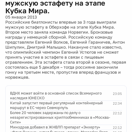
мужскую эстафету на этапе
Кубка Мира.
05 января 2013
Российские биатлонисты впервые за 3 года выиграли
мужскую эстафету в Оберхофе на этапе Кубка Мира.
Второе место заняла команда Норвегии. Бронзовые
награды у немецкой сборной. Российскую команду
представляли Евгений Волков, Евгений Гараничев, Антон
Шипулин, Дмитрий Малышко. Накануне стало известно,
что олимпийский чемпион Евгений Устюгов не сможет
принять участие в эстафете в связи с пищевым
отравлением. Эта эстафета стала второй в сезоне, первая
состоялась еще 5 декабря – тогда россияне закончили
гонку на третьем месте, пропустив вперед французов и
норвежцев.
ВДНХ может войти в основной список Всемирного
23:05
наследия ЮНЕСКО
Китай запустит первый регулярный контейнерный
22:34
маршрут в ЕС через Севморпуть
Более 20 человек задержаны по делу о
22:12
незарегистрированных криптообменниках в «Москва-
Сити»
Минздрав добавил в ЖНВЛП препарат «Энхерту»
22:12