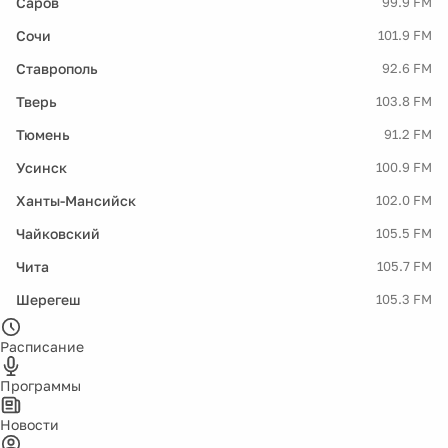
Саров
99.9 FM
Сочи
101.9 FM
Ставрополь
92.6 FM
Тверь
103.8 FM
Тюмень
91.2 FM
Усинск
100.9 FM
Ханты-Мансийск
102.0 FM
Чайковский
105.5 FM
Чита
105.7 FM
Шерегеш
105.3 FM
Расписание
Программы
Новости