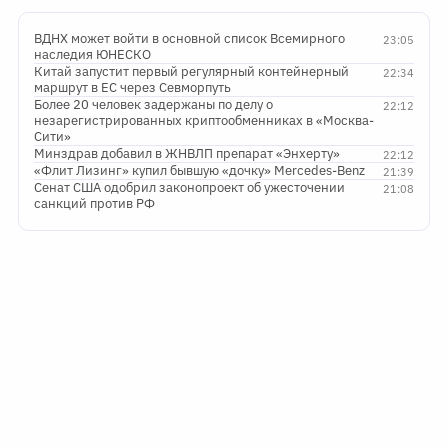
ВДНХ может войти в основной список Всемирного
23:05
наследия ЮНЕСКО
Китай запустит первый регулярный контейнерный
22:34
маршрут в ЕС через Севморпуть
Более 20 человек задержаны по делу о
22:12
незарегистрированных криптообменниках в «Москва-
Сити»
Минздрав добавил в ЖНВЛП препарат «Энхерту»
22:12
«Флит Лизинг» купил бывшую «дочку» Mercedes-Benz
21:39
Сенат США одобрил законопроект об ужесточении
21:08
санкций против РФ