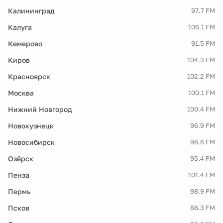
Калининград
97.7 FM
Калуга
106.1 FM
Кемерово
91.5 FM
Киров
104.3 FM
Красноярск
102.2 FM
Москва
100.1 FM
Нижний Новгород
100.4 FM
Новокузнецк
96.9 FM
Новосибирск
96.6 FM
Озёрск
95.4 FM
Пенза
101.4 FM
Пермь
98.9 FM
Псков
88.3 FM