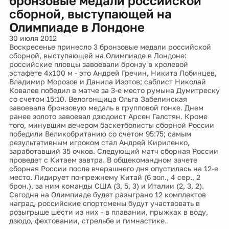
бронзовые медали российской
сборной, выступающей на
Олимпиаде в Лондоне
30 июля 2012
Воскресенье принесло 3 бронзовые медали российской
сборной, выступающей на Олимпиаде в Лондоне:
российские пловцы завоевали бронзу в кролевой
эстафете 4x100 м - это Андрей Гречин, Никита Лобинцев,
Владимир Морозов и Данила Изотов; саблист Николай
Ковалев победил в матче за 3-е место румына Думитреску
со счетом 15:10. Велогонщица Ольга Забелинская
завоевала бронзовую медаль в групповой гонке. Днем
ранее золото завоевал дзюдоист Арсен Галстян. Кроме
того, минувшим вечером баскетболисты сборной России
победили Великобританию со счетом 95:75; самым
результативным игроком стал Андрей Кириленко,
заработавший 35 очков. Следующий матч сборная России
проведет с Китаем завтра. В общекомандном зачете
сборная России после вчерашнего дня опустилась на 12-е
место. Лидирует по-прежнему Китай (6 зол., 4 сер., 2
брон.), за ним команды США (3, 5, 3) и Италии (2, 3, 2).
Сегодня на Олимпиаде будет разыграно 12 комплектов
наград, российские спортсмены будут участвовать в
розыгрыше шести из них - в плавании, прыжках в воду,
дзюдо, фехтовании, стрельбе и гимнастике.