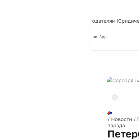
События
Контакты
О нас
Экскурсии
Silver Studio
Рекламодателям
Юридиче
Слушайте
App Store
Google Play
Telegram App
Серебряный
дождь
12+
Реклама
/
Новости
/
парада
Петер