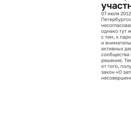
участ
07 июля 2012
Петербургск
несогласова
однако тут 
с тем, к па
и вниматель
активных де
сообщества 
решение. Те
от того, пол
закон «О за
несовершенн