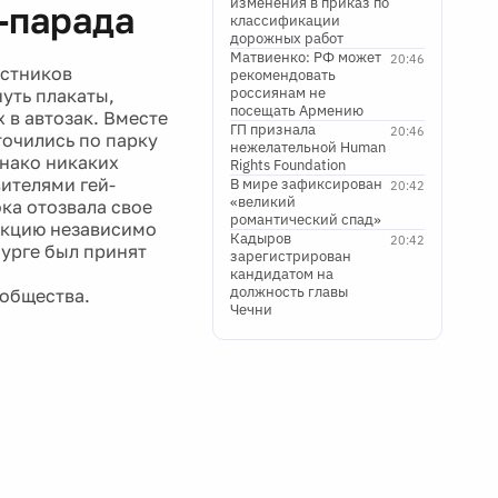
изменения в приказ по
-парада
классификации
дорожных работ
Матвиенко: РФ может
20:46
астников
рекомендовать
россиянам не
уть плакаты,
посещать Армению
 в автозак. Вместе
ГП признала
20:46
точились по парку
нежелательной Human
днако никаких
Rights Foundation
ителями гей-
В мире зафиксирован
20:42
«великий
ка отозвала свое
романтический спад»
 акцию независимо
Кадыров
20:42
бурге был принят
зарегистрирован
кандидатом на
должность главы
ообщества.
Чечни