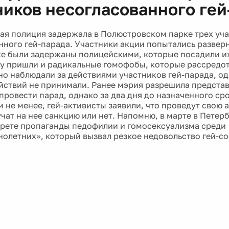
ников несогласованного гей
ая полиция задержала в Полюстровском парке трех уч
нного гей-парада. Участники акции попытались разверн
же были задержаны полицейскими, которые посадили их
рку пришли и радикальные гомофобы, которые рассредо
но наблюдали за действиями участников гей-парада, о
йствий не принимали. Ранее мэрия разрешила представ
провести парад, однако за два дня до назначенного сро
м не менее, гей-активисты заявили, что проведут свою
учат на нее санкцию или нет. Напомню, в марте в Петер
прете пропаганды педофилии и гомосексуализма среди
олетних», который вызвал резкое недовольство гей-с