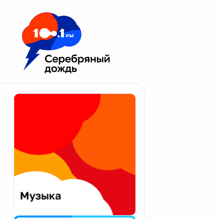
Москва 100.1 FM
Апатиты
Астрахань
Волгоград
Вологда
Екатеринбург
Иваново
Казань
Калининград
Калуга