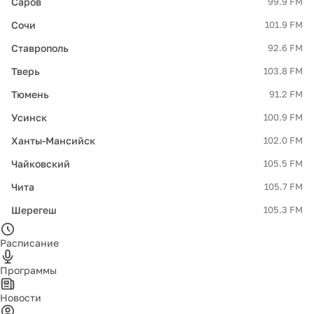
Саров
99.9 FM
Сочи
101.9 FM
Ставрополь
92.6 FM
Тверь
103.8 FM
Тюмень
91.2 FM
Усинск
100.9 FM
Ханты-Мансийск
102.0 FM
Чайковский
105.5 FM
Чита
105.7 FM
Шерегеш
105.3 FM
Расписание
Программы
Новости