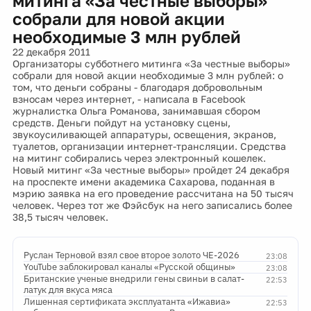
митинга «За честные выборы»
собрали для новой акции
необходимые 3 млн рублей
22 декабря 2011
Организаторы субботнего митинга «За честные выборы»
собрали для новой акции необходимые 3 млн рублей: о
том, что деньги собраны - благодаря добровольным
взносам через интернет, - написала в Facebook
журналистка Ольга Романова, занимавшая сбором
средств. Деньги пойдут на установку сцены,
звукоусиливающей аппаратуры, освещения, экранов,
туалетов, организации интернет-трансляции. Средства
на митинг собирались через электронный кошелек.
Новый митинг «За честные выборы» пройдет 24 декабря
на проспекте имени академика Сахарова, поданная в
мэрию заявка на его проведение рассчитана на 50 тысяч
человек. Через тот же Фэйсбук на него записались более
38,5 тысяч человек.
Руслан Терновой взял свое второе золото ЧЕ-2026
23:08
YouTube заблокировал каналы «Русской общины»
23:08
Британские ученые внедрили гены свиньи в салат-
22:53
латук для вкуса мяса
Лишенная сертификата эксплуатанта «Ижавиа»
22:53