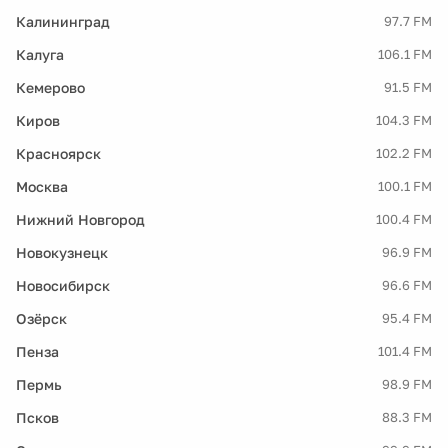
Калининград
97.7 FM
Калуга
106.1 FM
Кемерово
91.5 FM
Киров
104.3 FM
Красноярск
102.2 FM
Москва
100.1 FM
Нижний Новгород
100.4 FM
Новокузнецк
96.9 FM
Новосибирск
96.6 FM
Озёрск
95.4 FM
Пенза
101.4 FM
Пермь
98.9 FM
Псков
88.3 FM