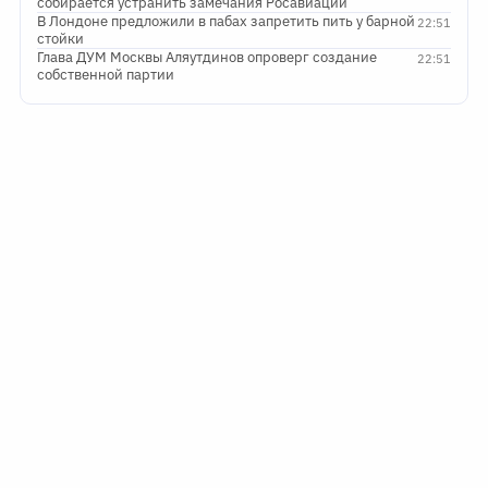
собирается устранить замечания Росавиации
В Лондоне предложили в пабах запретить пить у барной
22:51
стойки
Глава ДУМ Москвы Аляутдинов опроверг создание
22:51
собственной партии