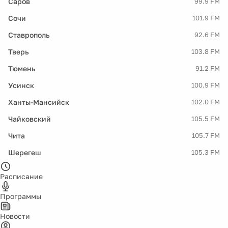
Саров
99.9 FM
Сочи
101.9 FM
Ставрополь
92.6 FM
Тверь
103.8 FM
Тюмень
91.2 FM
Усинск
100.9 FM
Ханты-Мансийск
102.0 FM
Чайковский
105.5 FM
Чита
105.7 FM
Шерегеш
105.3 FM
Расписание
Программы
Новости