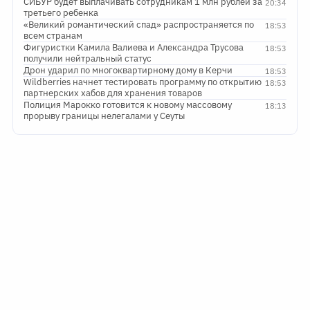
СИБУР будет выплачивать сотрудникам 1 млн рублей за
20:34
третьего ребенка
«Великий романтический спад» распространяется по
18:53
всем странам
Фигуристки Камила Валиева и Александра Трусова
18:53
получили нейтральный статус
Дрон ударил по многоквартирному дому в Керчи
18:53
Wildberries начнет тестировать программу по открытию
18:53
партнерских хабов для хранения товаров
Полиция Марокко готовится к новому массовому
18:13
прорыву границы нелегалами у Сеуты