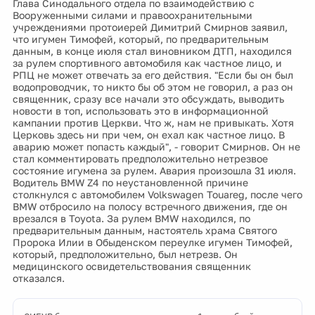
Глава Синодального отдела по взаимодействию с
Вооруженными силами и правоохранительными
учреждениями протоиерей Димитрий Смирнов заявил,
что игумен Тимофей, который, по предварительным
данным, в конце июля стал виновником ДТП, находился
за рулем спортивного автомобиля как частное лицо, и
РПЦ не может отвечать за его действия. "Если бы он был
водопроводчик, то никто бы об этом не говорил, а раз он
священник, сразу все начали это обсуждать, выводить
новости в топ, использовать это в информационной
кампании против Церкви. Что ж, нам не привыкать. Хотя
Церковь здесь ни при чем, он ехал как частное лицо. В
аварию может попасть каждый", - говорит Смирнов. Он не
стал комментировать предположительно нетрезвое
состояние игумена за рулем. Авария произошла 31 июля.
Водитель BMW Z4 по неустановленной причине
столкнулся с автомобилем Volkswagen Touareg, после чего
BMW отбросило на полосу встречного движения, где он
врезался в Toyota. За рулем BMW находился, по
предварительным данным, настоятель храма Святого
Пророка Илии в Обыденском переулке игумен Тимофей,
который, предположительно, был нетрезв. Он
медицинского освидетельствования священник
отказался.