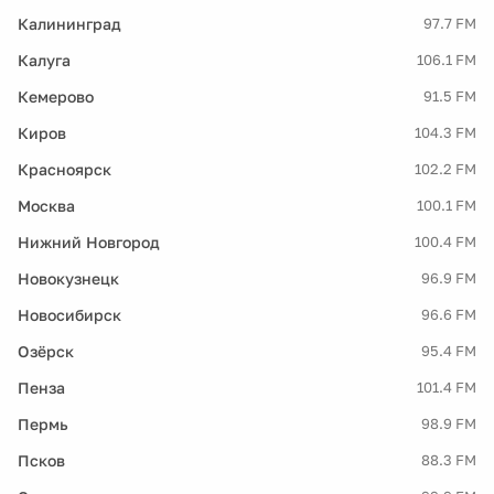
Калининград
97.7 FM
Калуга
106.1 FM
Кемерово
91.5 FM
Киров
104.3 FM
Красноярск
102.2 FM
Москва
100.1 FM
Нижний Новгород
100.4 FM
Новокузнецк
96.9 FM
Новосибирск
96.6 FM
Озёрск
95.4 FM
Пенза
101.4 FM
Пермь
98.9 FM
Псков
88.3 FM