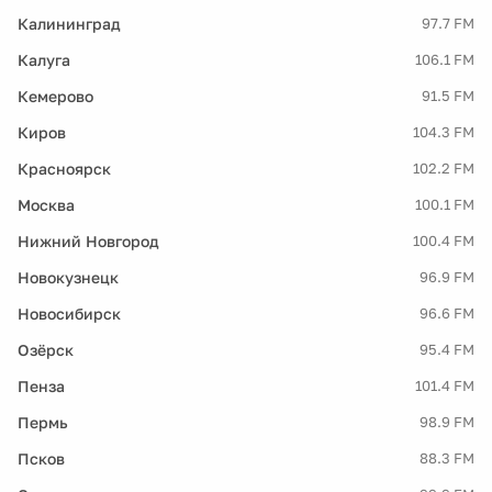
Калининград
97.7 FM
Калуга
106.1 FM
Кемерово
91.5 FM
Киров
104.3 FM
Красноярск
102.2 FM
Москва
100.1 FM
Нижний Новгород
100.4 FM
Новокузнецк
96.9 FM
Новосибирск
96.6 FM
Озёрск
95.4 FM
Пенза
101.4 FM
Пермь
98.9 FM
Псков
88.3 FM