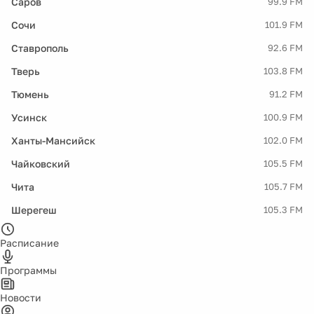
Саров
99.9 FM
Сочи
101.9 FM
Ставрополь
92.6 FM
Тверь
103.8 FM
Тюмень
91.2 FM
Усинск
100.9 FM
Ханты-Мансийск
102.0 FM
Чайковский
105.5 FM
Чита
105.7 FM
Шерегеш
105.3 FM
Расписание
Программы
Новости