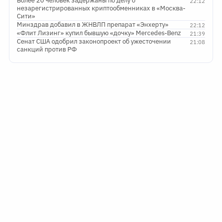
Более 20 человек задержаны по делу о
22:12
незарегистрированных криптообменниках в «Москва-
Сити»
Минздрав добавил в ЖНВЛП препарат «Энхерту»
22:12
«Флит Лизинг» купил бывшую «дочку» Mercedes-Benz
21:39
Сенат США одобрил законопроект об ужесточении
21:08
санкций против РФ