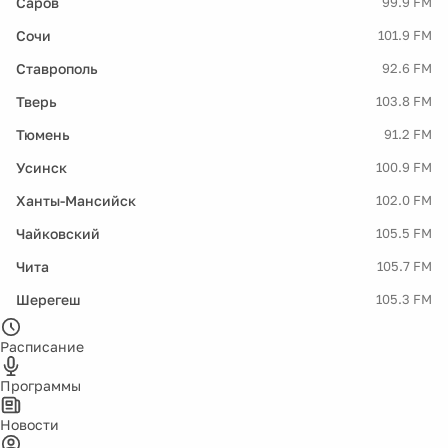
Саров
99.9 FM
Сочи
101.9 FM
Ставрополь
92.6 FM
Тверь
103.8 FM
Тюмень
91.2 FM
Усинск
100.9 FM
Ханты-Мансийск
102.0 FM
Чайковский
105.5 FM
Чита
105.7 FM
Шерегеш
105.3 FM
Расписание
Программы
Новости