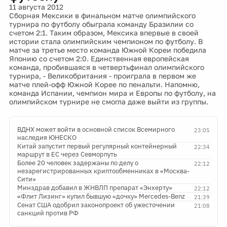
11 августа 2012
Сборная Мексики в финальном матче олимпийского
турнира по футболу обыграла команду Бразилии со
счетом 2:1. Таким образом, Мексика впервые в своей
истории стала олимпийским чемпионом по футболу. В
матче за третье место команда Южной Кореи победила
Японию со счетом 2:0. Единственная европейская
команда, пробившаяся в четвертьфинал олимпийского
турнира, - Великобритания - проиграла в первом же
матче плей-офф Южной Корее по пенальти. Напомню,
команда Испании, чемпион мира и Европы по футболу, на
олимпийском турнире не смогла даже выйти из группы.
ВДНХ может войти в основной список Всемирного
23:05
наследия ЮНЕСКО
Китай запустит первый регулярный контейнерный
22:34
маршрут в ЕС через Севморпуть
Более 20 человек задержаны по делу о
22:12
незарегистрированных криптообменниках в «Москва-
Сити»
Минздрав добавил в ЖНВЛП препарат «Энхерту»
22:12
«Флит Лизинг» купил бывшую «дочку» Mercedes-Benz
21:39
Сенат США одобрил законопроект об ужесточении
21:08
санкций против РФ