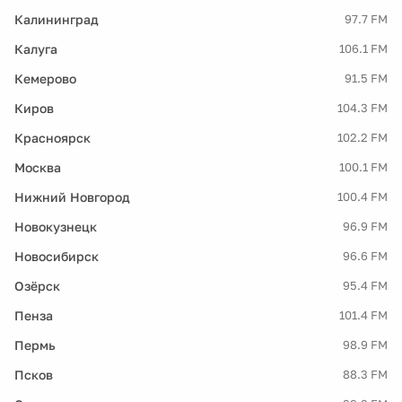
Калининград
97.7 FM
Калуга
106.1 FM
Кемерово
91.5 FM
Киров
104.3 FM
Красноярск
102.2 FM
Москва
100.1 FM
Нижний Новгород
100.4 FM
Новокузнецк
96.9 FM
Новосибирск
96.6 FM
Озёрск
95.4 FM
Пенза
101.4 FM
Пермь
98.9 FM
Псков
88.3 FM