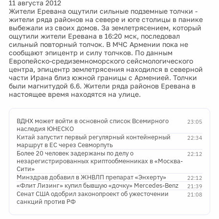
11 августа 2012
Жители Еревана ощутили сильные подземные толчки -
жители ряда районов на севере и юге столицы в панике
выбежали из своих домов. За землетрясением, который
ощутили жители Еревана в 16:20 мск, последовал
сильный повторный толчок. В МЧС Армении пока не
сообщают эпицентр и силу толчков. По данным
Европейско-средиземноморского сейсмологического
центра, эпицентр землетрясения находился в северной
части Ирана близ южной границы с Арменией. Толчки
были магнитудой 6.6. Жители ряда районов Еревана в
настоящее время находятся на улице.
ВДНХ может войти в основной список Всемирного
23:05
наследия ЮНЕСКО
Китай запустит первый регулярный контейнерный
22:34
маршрут в ЕС через Севморпуть
Более 20 человек задержаны по делу о
22:12
незарегистрированных криптообменниках в «Москва-
Сити»
Минздрав добавил в ЖНВЛП препарат «Энхерту»
22:12
«Флит Лизинг» купил бывшую «дочку» Mercedes-Benz
21:39
Сенат США одобрил законопроект об ужесточении
21:08
санкций против РФ