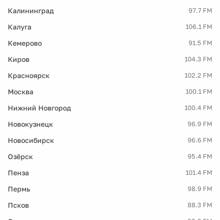
Калининград
97.7 FM
Калуга
106.1 FM
Кемерово
91.5 FM
Киров
104.3 FM
Красноярск
102.2 FM
Москва
100.1 FM
Нижний Новгород
100.4 FM
Новокузнецк
96.9 FM
Новосибирск
96.6 FM
Озёрск
95.4 FM
Пенза
101.4 FM
Пермь
98.9 FM
Псков
88.3 FM