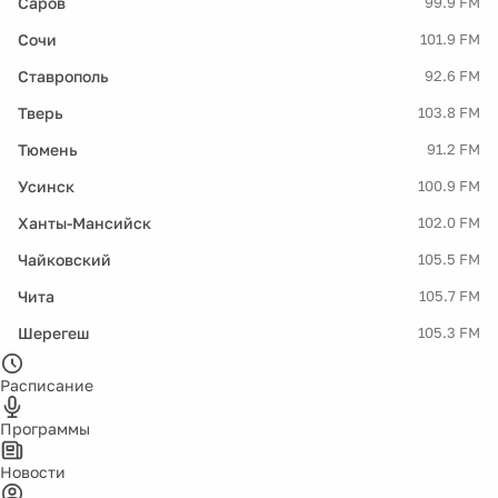
Саров
99.9 FM
Сочи
101.9 FM
Ставрополь
92.6 FM
Тверь
103.8 FM
Тюмень
91.2 FM
Усинск
100.9 FM
Ханты-Мансийск
102.0 FM
Чайковский
105.5 FM
Чита
105.7 FM
Шерегеш
105.3 FM
Расписание
Программы
Новости