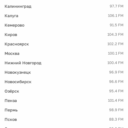
Калининград
97.7 FM
Калуга
106.1 FM
Кемерово
91.5 FM
Киров
104.3 FM
Красноярск
102.2 FM
Москва
100.1 FM
Нижний Новгород
100.4 FM
Новокузнецк
96.9 FM
Новосибирск
96.6 FM
Озёрск
95.4 FM
Пенза
101.4 FM
Пермь
98.9 FM
Псков
88.3 FM