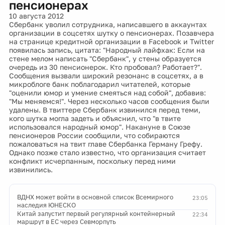
пенсионерах
10 августа 2012
Сбербанк уволил сотрудника, написавшего в аккаунтах
организации в соцсетях шутку о пенсионерах. Позавчера
на странице кредитной организации в Facebook и Twitter
появилась запись, цитата: "Народный лайфхак: Если на
стене мелом написать "Сбербанк", у стены образуется
очередь из 30 пенсионерок. Кто пробовал? Работает?".
Сообщения вызвали широкий резонанс в соцсетях, а в
микроблоге банк поблагодарил читателей, которые
"оценили юмор и умение смеяться над собой", добавив:
"Мы меняемся!". Через несколько часов сообщения были
удалены. В твиттере Сбербанк извинился перед теми,
кого шутка могла задеть и объяснил, что "в твите
использовался народный юмор". Накануне в Союзе
пенсионеров России сообщили, что собираются
пожаловаться на твит главе Сбербанка Герману Грефу.
Однако позже стало известно, что организация считает
конфликт исчерпанным, поскольку перед ними
извинились.
ВДНХ может войти в основной список Всемирного
23:05
наследия ЮНЕСКО
Китай запустит первый регулярный контейнерный
22:34
маршрут в ЕС через Севморпуть