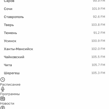
Саров
99.9 FM
Сочи
101.9 FM
Ставрополь
92.6 FM
Тверь
103.8 FM
Тюмень
91.2 FM
Усинск
100.9 FM
Ханты-Мансийск
102.0 FM
Чайковский
105.5 FM
Чита
105.7 FM
Шерегеш
105.3 FM
Расписание
Программы
Новости