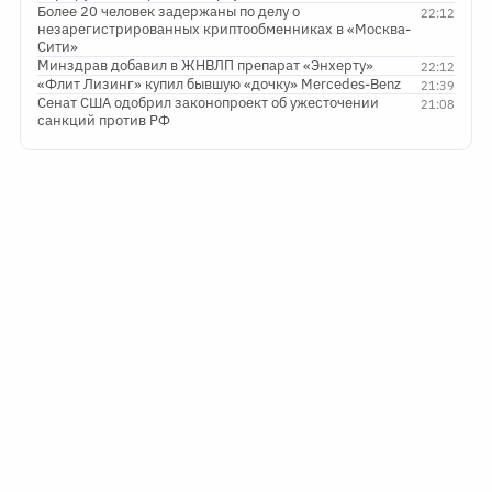
Более 20 человек задержаны по делу о
22:12
незарегистрированных криптообменниках в «Москва-
Сити»
Минздрав добавил в ЖНВЛП препарат «Энхерту»
22:12
«Флит Лизинг» купил бывшую «дочку» Mercedes-Benz
21:39
Сенат США одобрил законопроект об ужесточении
21:08
санкций против РФ