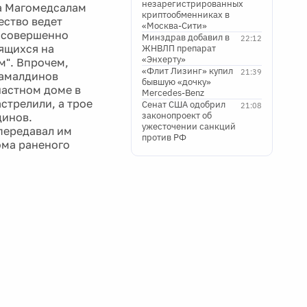
незарегистрированных
на Магомедсалам
криптообменниках в
ество ведет
«Москва-Сити»
 совершенно
Минздрав добавил в
22:12
дящихся на
ЖНВЛП препарат
«Энхерту»
м". Впрочем,
«Флит Лизинг» купил
21:39
жамалдинов
бывшую «дочку»
частном доме в
Mercedes-Benz
стрелили, а трое
Сенат США одобрил
21:08
законопроект об
динов.
ужесточении санкций
 передавал им
против РФ
ома раненого