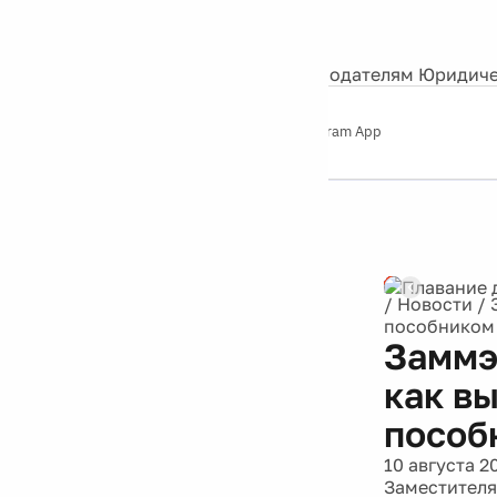
События
Контакты
О нас
Экскурсии
Silver Studio
Рекламодателям
Юридиче
Слушайте
App Store
Google Play
Telegram App
Серебряный
дождь
12+
/
Новости
/
пособником
Заммэ
как вы
пособ
10 августа 2
Заместителя