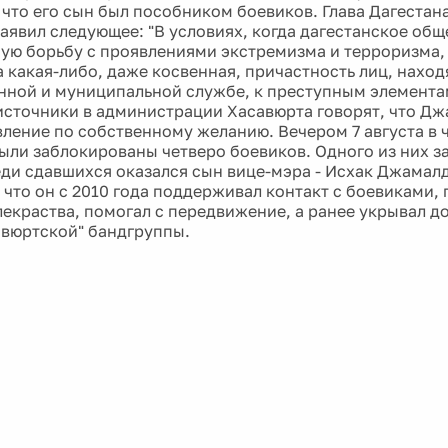
 что его сын был пособником боевиков. Глава Дагеста
аявил следующее: "В условиях, когда дагестанское общ
ю борьбу с проявлениями экстремизма и терроризма,
 какая-либо, даже косвенная, причастность лиц, нахо
нной и муниципальной службе, к преступным элемента
сточники в администрации Хасавюрта говорят, что Д
вление по собственному желанию. Вечером 7 августа в 
ыли заблокированы четверо боевиков. Одного из них за
еди сдавшихся оказался сын вице-мэра - Исхак Джамал
 что он с 2010 года поддерживал контакт с боевиками,
лекраства, помогал с передвижение, а ранее укрывал д
авюртской" бандгруппы.