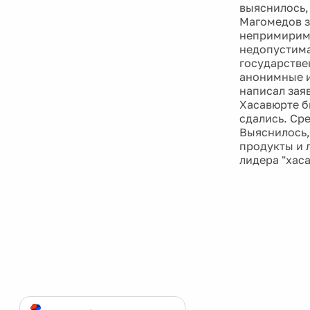
выяснилось,
Магомедов з
непримириму
недопустима
государстве
анонимные и
написал зая
Хасавюрте б
сдались. Ср
Выяснилось,
продукты и 
лидера "хас