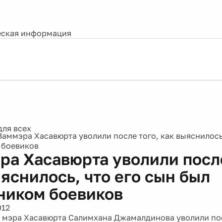
ская информация
Заммэра Хасавюрта уволили после того, как выяснилось
 боевиков
ра Хасавюрта уволили после
яснилось, что его сын был
ником боевиков
012
 мэра Хасавюрта Салимхана Джамалдинова уволили пос