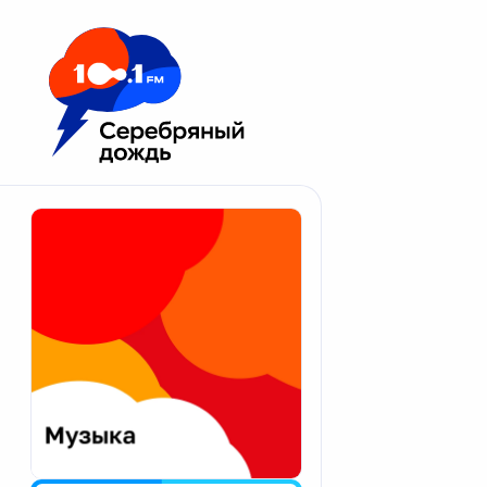
Москва 100.1 FM
Апатиты
Астрахань
Волгоград
Вологда
Екатеринбург
Иваново
Казань
Калининград
Калуга