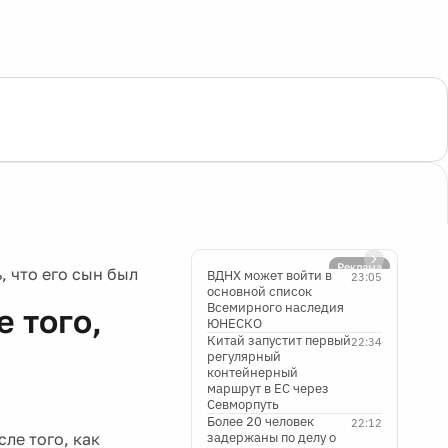
Реклама
, что его сын был
ВДНХ может войти в
23:05
основной список
Всемирного наследия
 того,
ЮНЕСКО
Китай запустит первый
22:34
регулярный
контейнерный
маршрут в ЕС через
Севморпуть
Более 20 человек
22:12
ле того, как
задержаны по делу о