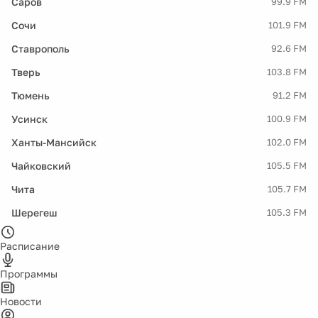
Саров
99.9 FM
Сочи
101.9 FM
Ставрополь
92.6 FM
Тверь
103.8 FM
Тюмень
91.2 FM
Усинск
100.9 FM
Ханты-Мансийск
102.0 FM
Чайковский
105.5 FM
Чита
105.7 FM
Шерегеш
105.3 FM
Расписание
Программы
Новости