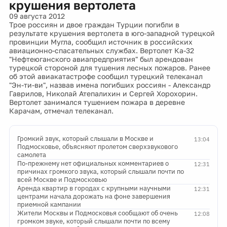
крушения вертолета
09 августа 2012
Трое россиян и двое граждан Турции погибли в
результате крушения вертолета в юго-западной турецкой
провинции Мугла, сообщил источник в российских
авиационно-спасательных службах. Вертолет Ка-32
"Нефтеюганского авиапредприятия" был арендован
турецкой стороной для тушения лесных пожаров. Ранее
об этой авиакатастрофе сообщил турецкий телеканал
"Эн-ти-ви", назвав имена погибших россиян - Александр
Гаврилов, Николай Атепалихин и Сергей Хорохорин.
Вертолет занимался тушением пожара в деревне
Карачам, отмечал телеканал.
Громкий звук, который слышали в Москве и
13:04
Подмосковье, объясняют пролетом сверхзвукового
самолета
По-прежнему нет официальных комментариев о
12:31
причинах громкого звука, который слышали почти по
всей Москве и Подмосковью
Аренда квартир в городах с крупными научными
12:31
центрами начала дорожать на фоне завершения
приемной кампании
Жители Москвы и Подмосковья сообщают об очень
12:08
громком звуке, который слышали почти по всему