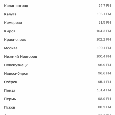
Калининград
97.7 FM
Калуга
106.1 FM
Кемерово
91.5 FM
Киров
104.3 FM
Красноярск
102.2 FM
Москва
100.1 FM
Нижний Новгород
100.4 FM
Новокузнецк
96.9 FM
Новосибирск
96.6 FM
Озёрск
95.4 FM
Пенза
101.4 FM
Пермь
98.9 FM
Псков
88.3 FM