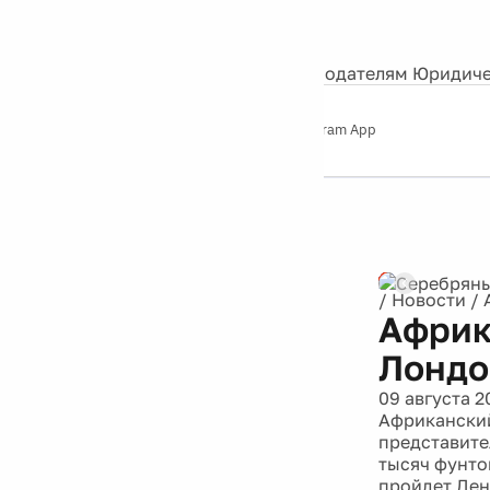
События
Контакты
О нас
Экскурсии
Silver Studio
Рекламодателям
Юридиче
Слушайте
App Store
Google Play
Telegram App
Серебряный
дождь
12+
Реклама
/
Новости
/
Африк
Лондо
09 августа 2
Африканский
представите
тысяч фунто
пройдет Ден