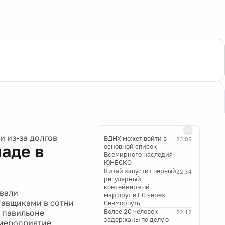
 из-за долгов
ВДНХ может войти в
23:05
аде в
основной список
Всемирного наследия
ЮНЕСКО
Китай запустит первый
22:34
регулярный
контейнерный
вали
маршрут в ЕС через
ставщиками в сотни
Севморпуть
Более 20 человек
м павильоне
22:12
задержаны по делу о
 мероприятие.