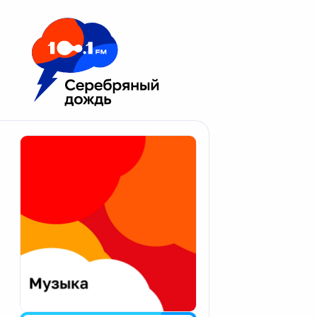
Москва 100.1 FM
Апатиты
Астрахань
Волгоград
Вологда
Екатеринбург
Иваново
Казань
Калининград
Калуга