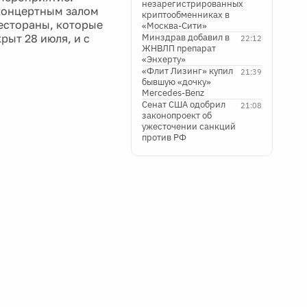
незарегистрированных
 концертным залом
криптообменниках в
естораны, которые
«Москва-Сити»
рыт 28 июля, и с
Минздрав добавил в
22:12
ЖНВЛП препарат
«Энхерту»
«Флит Лизинг» купил
21:39
бывшую «дочку»
Mercedes-Benz
Сенат США одобрил
21:08
законопроект об
ужесточении санкций
против РФ