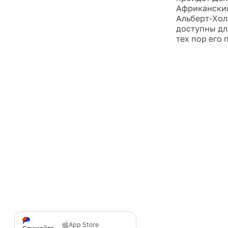
Африканский
Альберт-Хол
доступны дл
тех пор его 
App Store