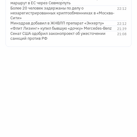
маршрут в ЕС через Севморпуть
Более 20 человек задержаны по делу о
22:12
незарегистрированных криптообменниках в «Москва-
Сити»
Минздрав добавил в ЖНВЛП препарат «Энхерту»
22:12
«Флит Лизинг» купил бывшую «дочку» Mercedes-Benz
21:39
Сенат США одобрил законопроект об ужесточении
21:08
санкций против РФ