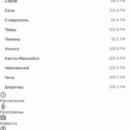
Саров
99.9 FM
Сочи
101.9 FM
Ставрополь
92.6 FM
Тверь
103.8 FM
Тюмень
91.2 FM
Усинск
100.9 FM
Ханты-Мансийск
102.0 FM
Чайковский
105.5 FM
Чита
105.7 FM
Шерегеш
105.3 FM
Расписание
Программы
Новости