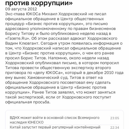
против коррупции»
09 августа 2012
Экс-глава ЮКОСа Михаил Ходорковский не писал
официальное обращение в Центр общественных
процедур «Бизнес против коррупции», это письмо
адресовано уполномоченному по правам бизнесменов
Борису Титову и было опубликовано неделю назад в
«Газете.Ru». Об этом рассказал адвокат Ходорковского
Вадим Клювгант. Сегодня утром появилась информация о
том, что Ходорковский написал официальное обращение
в Центр «Бизнес против коррупции», о чем его ранее
просил Борис Титов. Напомню, около недели назад
Ходорковский опубликовал письмо, в котором попросил
Титова провести общественную экспертизу второго
приговора по «делу ЮКОСа», который в декабре 2010 года
ему вынес Хамовнический суд. Титов в ответ на
обращение Ходорковского посоветовал ему сделать
официальное обращение в Центр «Бизнес против
коррупции». Ранее Титов заявлял, что может заняться
такой экспертизой, если от Ходорковского поступит
официальная просьба.
ВДНХ может войти в основной список Всемирного
23:05
наследия ЮНЕСКО
Китай запустит первый регулярный контейнерный
22:34