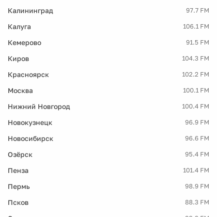
Калининград
97.7 FM
Калуга
106.1 FM
Кемерово
91.5 FM
Киров
104.3 FM
Красноярск
102.2 FM
Москва
100.1 FM
Нижний Новгород
100.4 FM
Новокузнецк
96.9 FM
Новосибирск
96.6 FM
Озёрск
95.4 FM
Пенза
101.4 FM
Пермь
98.9 FM
Псков
88.3 FM