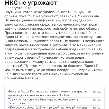
МКС не угрожают
09 августа 2012
Спутники, которые не удалось вывести на нужные
орбиты, пока МКС не угрожают, заявили в Минобороны.
По неофициальной информации, после неудачного
запуска российские средства космического контроля
зафиксировали на нерасчетной орбите четыре объекта.
Предположительно это два спутника, разгонный блок
"Бриз-М" и некий элемент соединительной конструкции.
Были названы и наиболее вероятные причины неудачного
запуска ракеты-носителя "Протон-М". Это механическое
повреждение магистрального кабеля подачи топлива. Об
этом пишет сегодняшняя пресса со ссылкой на источники
в межведомственной комиссии, которая ведет
расследование. Между тем, запрет на запуски ракет-
носителей "Протон-М" с разгонными блоками "Бриз-М"
может быть снят уже до конца следующей недели, чтобы
не было срывов графиков намеченных пусков на
ближайшие месяцы.
Фанаты Гарри Поттера заставили поменять маршрут
09:31
прокладки кабеля из-за «могилы Добби»
Траур по погибшим в Нижнекамске объявлен в
09:31
Татарстане
«Колобок» собрал 143 млн рублей за первый уикенд
08:53