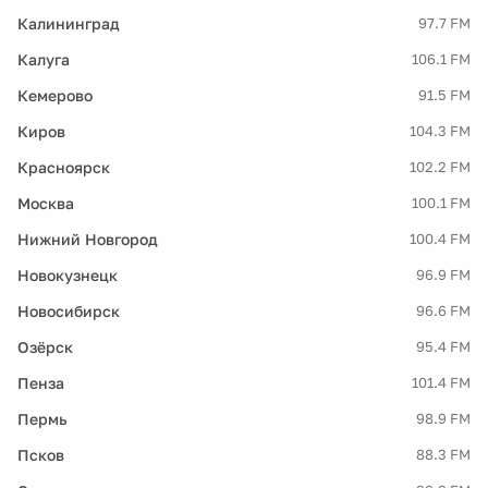
Калининград
97.7 FM
Калуга
106.1 FM
Кемерово
91.5 FM
Киров
104.3 FM
Красноярск
102.2 FM
Москва
100.1 FM
Нижний Новгород
100.4 FM
Новокузнецк
96.9 FM
Новосибирск
96.6 FM
Озёрск
95.4 FM
Пенза
101.4 FM
Пермь
98.9 FM
Псков
88.3 FM