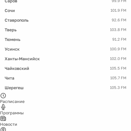
Саров
99.9 FM
Сочи
101.9 FM
Ставрополь
92.6 FM
Тверь
103.8 FM
Тюмень
91.2 FM
Усинск
100.9 FM
Ханты-Мансийск
102.0 FM
Чайковский
105.5 FM
Чита
105.7 FM
Шерегеш
105.3 FM
Расписание
Программы
Новости