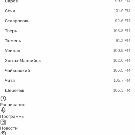
Саров
99.9 FM
Сочи
101.9 FM
Ставрополь
92.6 FM
Тверь
103.8 FM
Тюмень
91.2 FM
Усинск
100.9 FM
Ханты-Мансийск
102.0 FM
Чайковский
105.5 FM
Чита
105.7 FM
Шерегеш
105.3 FM
Расписание
Программы
Новости