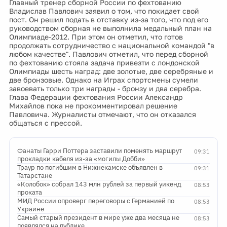
Главный тренер сборной России по фехтованию
Владислав Павлович заявил о том, что покидает свой
пост. Он решил подать в отставку из-за того, что под его
руководством сборная не выполнила медальный план на
Олимпиаде-2012. При этом он отметил, что готов
продолжать сотрудничество с национальной командой "в
любом качестве". Павлович отметил, что перед сборной
по фехтованию стояла задача привезти с лондонской
Олимпиады шесть наград: две золотые, две серебряные и
две бронзовые. Однако на Играх спортсмены сумели
завоевать только три награды - бронзу и два серебра.
Глава Федерации фехтования России Александр
Михайлов пока не прокомментировал решение
Павловича. Журналисты отмечают, что он отказался
общаться с прессой.
Фанаты Гарри Поттера заставили поменять маршрут
09:31
прокладки кабеля из-за «могилы Добби»
Траур по погибшим в Нижнекамске объявлен в
09:31
Татарстане
«Колобок» собрал 143 млн рублей за первый уикенд
08:53
проката
МИД России опроверг переговоры с Германией по
08:53
Украине
Самый старый президент в мире уже два месяца не
08:53
появлялся на публике