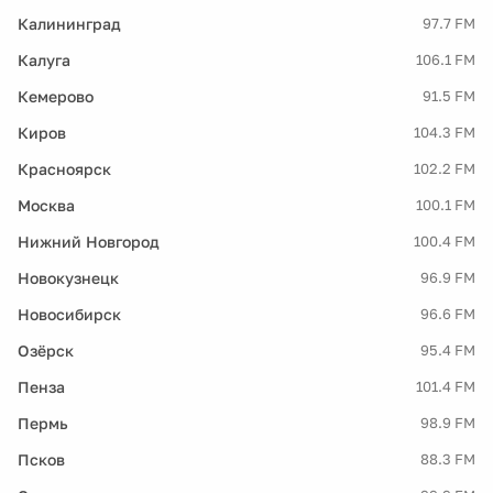
Калининград
97.7 FM
Калуга
106.1 FM
Кемерово
91.5 FM
Киров
104.3 FM
Красноярск
102.2 FM
Москва
100.1 FM
Нижний Новгород
100.4 FM
Новокузнецк
96.9 FM
Новосибирск
96.6 FM
Озёрск
95.4 FM
Пенза
101.4 FM
Пермь
98.9 FM
Псков
88.3 FM