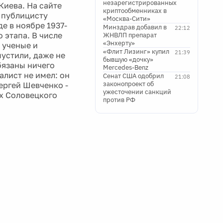
незарегистрированных
Киева. На сайте
криптообменниках в
 публицисту
«Москва-Сити»
е в ноябре 1937-
Минздрав добавил в
22:12
 этапа. В числе
ЖНВЛП препарат
«Энхерту»
 ученые и
«Флит Лизинг» купил
21:39
пустили, даже не
бывшую «дочку»
бязаны ничего
Mercedes-Benz
лист не имел: он
Сенат США одобрил
21:08
законопроект об
ергей Шевченко -
ужесточении санкций
х Соловецкого
против РФ