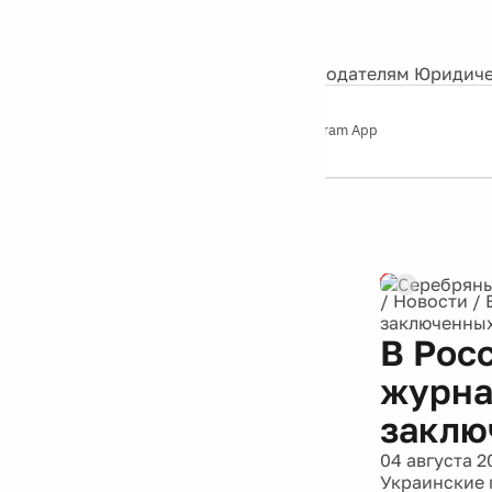
События
Контакты
О нас
Экскурсии
Silver Studio
Рекламодателям
Юридиче
Слушайте
App Store
Google Play
Telegram App
Серебряный
дождь
12+
Реклама
/
Новости
/
заключенных
В Рос
журна
заклю
04 августа 2
Украинские 