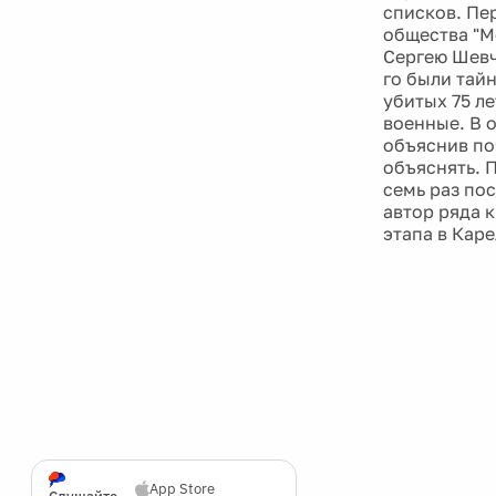
списков. Пе
общества "М
Сергею Шевч
го были тай
убитых 75 л
военные. В 
объяснив по
объяснять. 
семь раз по
автор ряда 
этапа в Каре
App Store