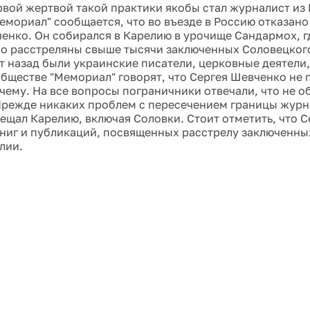
рвой жертвой такой практики якобы стал журналист из 
емориал" сообщается, что во въезде в Россию отказано
енко. Он собирался в Карелию в урочище Сандармох, гд
но расстреляны свыше тысячи заключенных Соловецкого
ет назад были украинские писатели, церковные деятели,
обществе "Мемориал" говорят, что Сергея Шевченко не 
чему. На все вопросы пограничники отвечали, что не о
Прежде никаких проблем с пересечением границы журна
сещал Карелию, включая Соловки. Стоит отметить, что С
книг и публикаций, посвященных расстрелу заключенны
лии.