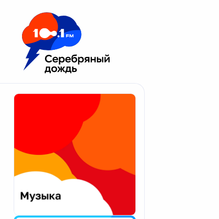
Москва 100.1 FM
Апатиты
Астрахань
Волгоград
Вологда
Екатеринбург
Иваново
Казань
Калининград
Калуга