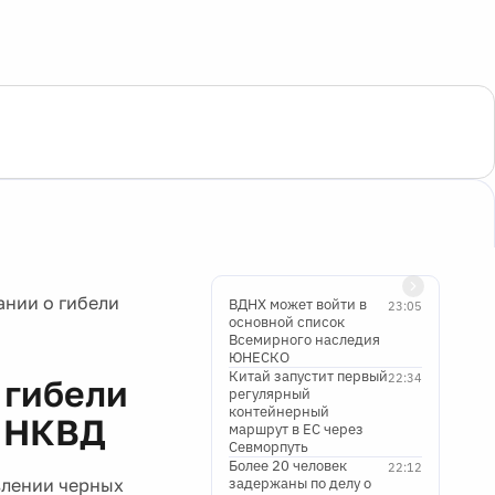
ании о гибели
ВДНХ может войти в
23:05
основной список
Всемирного наследия
ЮНЕСКО
Китай запустит первый
22:34
 гибели
регулярный
контейнерный
я НКВД
маршрут в ЕС через
Севморпуть
Более 20 человек
22:12
влении черных
задержаны по делу о