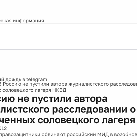
ская информация
В Россию не пустили автора журналистского расследов
 соловецкого лагеря НКВД
сию не пустили автора
листского расследовании о
ченных соловецкого лагер
012
правозащитники обвиняют российский МИД в возобно