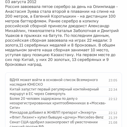
03 августа 2012
Россия завоевала пятое серебро за день на Олимпиаде -
Анастасия Зуева стала второй в плавании на спине на
200 метров, а Евгений Коротышкин - на дистанции 100
метров баттерфляем. Ранее серебро в копилку
российской сборной принесли дзюдоист Александр
Михайлин, тяжелоатлета Наталья Заболотная и Дмитрий
Ушаков в прыжках на батуте. По последним данным,
российская сборная завоевала на играх 22 медали: 3
золота,11 серебряных медалей и 8 бронзовых. В общем
медальном зачете наша сборная занимает 10 место,
уступая одну позицию Казахстану. На первом месте до
сих пор Китай, у них 20 золотых, 13 серебряных и 9
бронзовых наград.
ВДНХ может войти в основной список Всемирного
23:05
наследия ЮНЕСКО
Китай запустит первый регулярный контейнерный
22:34
маршрут в ЕС через Севморпуть
Более 20 человек задержаны по делу о
22:12
незарегистрированных криптообменниках в «Москва-
Сити»
Минздрав добавил в ЖНВЛП препарат «Энхерту»
22:12
«Флит Лизинг» купил бывшую «дочку» Mercedes-Benz
21:39
Сенат США одобрил законопроект об ужесточении
21:08
санкций против РФ