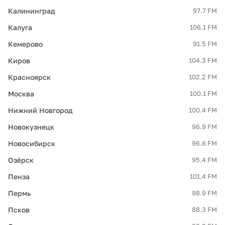
Калининград
97.7 FM
Калуга
106.1 FM
Кемерово
91.5 FM
Киров
104.3 FM
Красноярск
102.2 FM
Москва
100.1 FM
Нижний Новгород
100.4 FM
Новокузнецк
96.9 FM
Новосибирск
96.6 FM
Озёрск
95.4 FM
Пенза
101.4 FM
Пермь
98.9 FM
Псков
88.3 FM