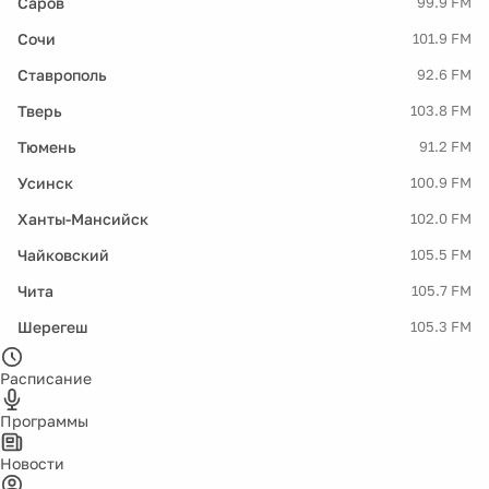
Саров
99.9 FM
Сочи
101.9 FM
Ставрополь
92.6 FM
Тверь
103.8 FM
Тюмень
91.2 FM
Усинск
100.9 FM
Ханты-Мансийск
102.0 FM
Чайковский
105.5 FM
Чита
105.7 FM
Шерегеш
105.3 FM
Расписание
Программы
Новости