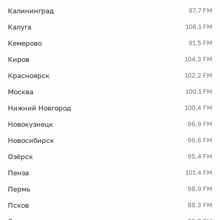
Калининград
97.7 FM
Калуга
106.1 FM
Кемерово
91.5 FM
Киров
104.3 FM
Красноярск
102.2 FM
Москва
100.1 FM
Нижний Новгород
100.4 FM
Новокузнецк
96.9 FM
Новосибирск
96.6 FM
Озёрск
95.4 FM
Пенза
101.4 FM
Пермь
98.9 FM
Псков
88.3 FM