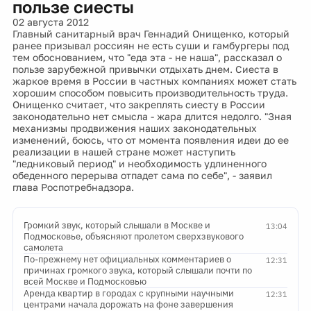
пользе сиесты
02 августа 2012
Главный санитарный врач Геннадий Онищенко, который
ранее призывал россиян не есть суши и гамбургеры под
тем обоснованием, что "еда эта - не наша", рассказал о
пользе зарубежной привычки отдыхать днем. Сиеста в
жаркое время в России в частных компаниях может стать
хорошим способом повысить производительность труда.
Онищенко считает, что закреплять сиесту в России
законодательно нет смысла - жара длится недолго. "Зная
механизмы продвижения наших законодательных
изменений, боюсь, что от момента появления идеи до ее
реализации в нашей стране может наступить
"ледниковый период" и необходимость удлиненного
обеденного перерыва отпадет сама по себе", - заявил
глава Роспотребнадзора.
Громкий звук, который слышали в Москве и
13:04
Подмосковье, объясняют пролетом сверхзвукового
самолета
По-прежнему нет официальных комментариев о
12:31
причинах громкого звука, который слышали почти по
всей Москве и Подмосковью
Аренда квартир в городах с крупными научными
12:31
центрами начала дорожать на фоне завершения