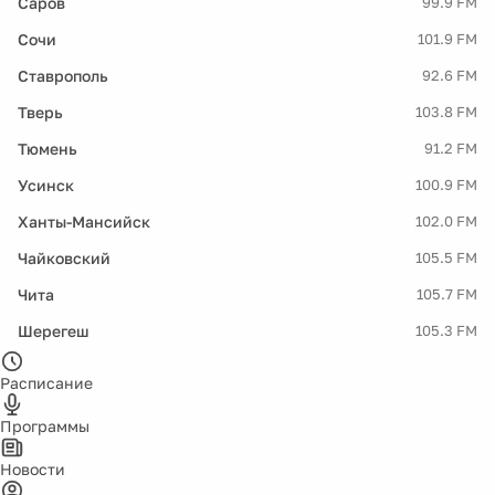
Саров
99.9 FM
Сочи
101.9 FM
Ставрополь
92.6 FM
Тверь
103.8 FM
Тюмень
91.2 FM
Усинск
100.9 FM
Ханты-Мансийск
102.0 FM
Чайковский
105.5 FM
Чита
105.7 FM
Шерегеш
105.3 FM
Расписание
Программы
Новости