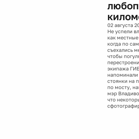
любоп
килом
02 августа 2
Не успели в
как местные
когда по са
съехались м
чтобы погул
перестроени
экипажа ГИБ
напоминали 
стоянки на 
по мосту, н
мэр Владиво
что некотор
сфотографир