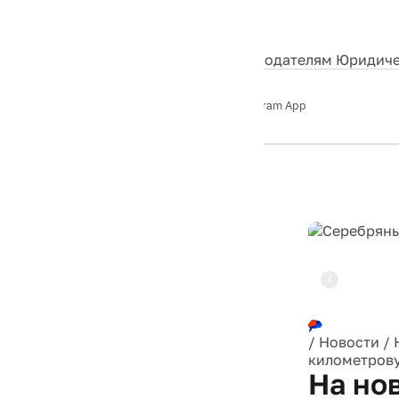
События
Контакты
О нас
Экскурсии
Silver Studio
Рекламодателям
Юридиче
Слушайте
App Store
Google Play
Telegram App
Серебряный
дождь
12+
Реклама
/
Новости
/
километров
На но