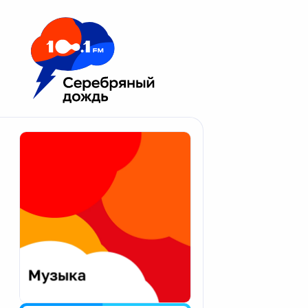
Москва 100.1 FM
Апатиты
Астрахань
Волгоград
Вологда
Екатеринбург
Иваново
Казань
Калининград
Калуга