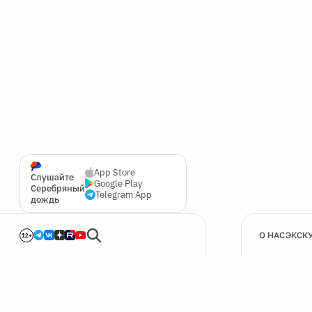
App Store
Слушайте
Google Play
Серебряный
Telegram App
дождь
О НАС
ЭКСК
12+