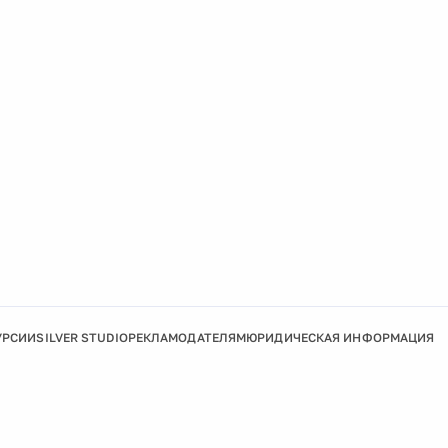
УРСИИ
SILVER STUDIO
РЕКЛАМОДАТЕЛЯМ
ЮРИДИЧЕСКАЯ ИНФОРМАЦИЯ