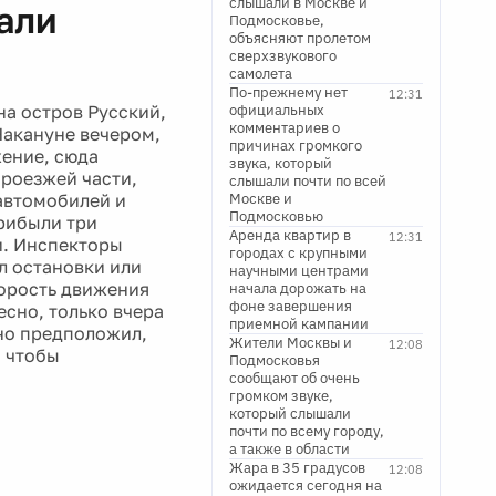
слышали в Москве и
али
Подмосковье,
объясняют пролетом
сверхзвукового
самолета
По-прежнему нет
12:31
на остров Русский,
официальных
комментариев о
Накануне вечером,
причинах громкого
жение, сюда
звука, который
роезжей части,
слышали почти по всей
 автомобилей и
Москве и
Подмосковью
рибыли три
Аренда квартир в
12:31
и. Инспекторы
городах с крупными
л остановки или
научными центрами
корость движения
начала дорожать на
фоне завершения
есно, только вчера
приемной кампании
 но предположил,
Жители Москвы и
12:08
, чтобы
Подмосковья
сообщают об очень
громком звуке,
который слышали
почти по всему городу,
а также в области
Жара в 35 градусов
12:08
ожидается сегодня на