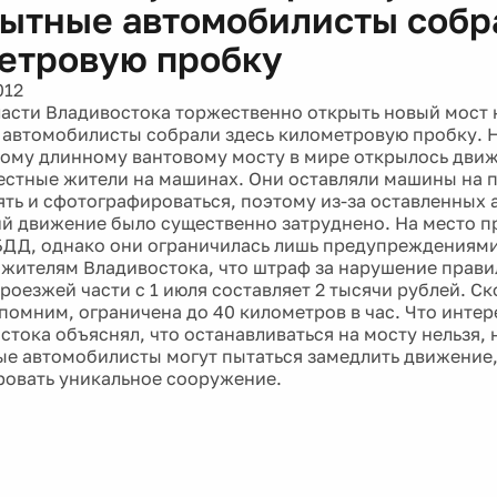
ытные автомобилисты собр
етровую пробку
012
ласти Владивостока торжественно открыть новый мост 
 автомобилисты собрали здесь километровую пробку. 
мому длинному вантовому мосту в мире открылось дви
естные жители на машинах. Они оставляли машины на п
ять и сфотографироваться, поэтому из-за оставленных
й движение было существенно затруднено. На место п
ДД, однако они ограничилась лишь предупреждениям
жителям Владивостока, что штраф за нарушение прави
проезжей части с 1 июля составляет 2 тысячи рублей. С
апомним, ограничена до 40 километров в час. Что интер
стока объяснял, что останавливаться на мосту нельзя,
ые автомобилисты могут пытаться замедлить движение
овать уникальное сооружение.