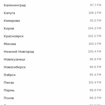
Калининград
97.7 FM
Калуга
106.1 FM
Кемерово
91.5 FM
Киров
104.3 FM
Красноярск
102.2 FM
Москва
100.1 FM
Нижний Новгород
100.4 FM
Новокузнецк
96.9 FM
Новосибирск
96.6 FM
Озёрск
95.4 FM
Пенза
101.4 FM
Пермь
98.9 FM
Псков
88.3 FM