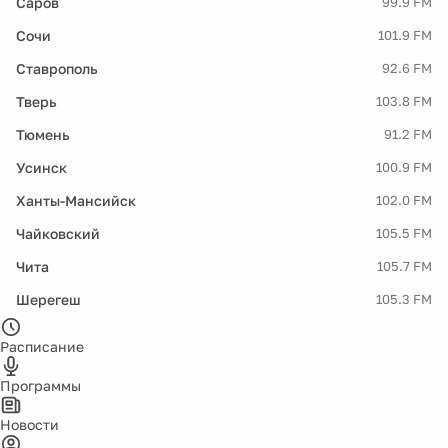
Саров
99.9 FM
Сочи
101.9 FM
Ставрополь
92.6 FM
Тверь
103.8 FM
Тюмень
91.2 FM
Усинск
100.9 FM
Ханты-Мансийск
102.0 FM
Чайковский
105.5 FM
Чита
105.7 FM
Шерегеш
105.3 FM
Расписание
Программы
Новости