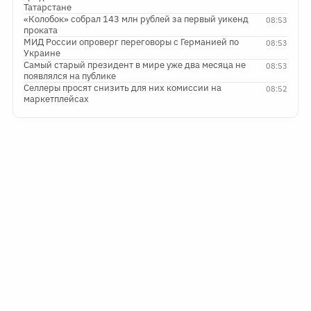
Татарстане
«Колобок» собрал 143 млн рублей за первый уикенд
08:53
проката
МИД России опроверг переговоры с Германией по
08:53
Украине
Самый старый президент в мире уже два месяца не
08:53
появлялся на публике
Селлеры просят снизить для них комиссии на
08:52
маркетплейсах