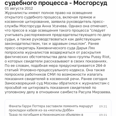
судебного процесса - Мосгорсуд
01 августа 2012
Журналисты имеют полное право на освещение
открытого судебного процесса, включая прямое и
косвенное цитирование, заявила руководитель пресс-
службы Мосгорсуда Анна Усачева. Однако она отмечает,
что прессе в ходе освещения такого процесса "следует
учитывать распоряжения председательствующего по делу
судьи, а также руководствоваться как действующим
законодательством, так и здравым смыслом". Ранее
пресс-секретарь Хамовнического суда Дарья Лях
попросила журналистов воздержаться от раскрытия
фактических обстоятельства дела панк-группы Pussy Riot,
о которых свидетели рассказывают в своих показаниях.
По ее словам, подобная мера предусматривается 264-й
статьей Уголовно-процессуального кодекса. Она также
попросила работников СМИ по возможности излагать
показания свидетелей в косвенной речи. Ранее сегодня
Замоскворецкий суд Москвы обратился к журналистам с
просьбой не цитировать показания свидетелей по
уголовному делу в отношении самбиста Расула Мирзаева.
Фанаты Гарри Поттера заставили поменять маршрут
09:31
прокладки кабеля из-за «могилы Добби»
Траур по погибшим в Нижнекамске объявлен в
09:31