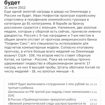
будет
31 июля 2012
Еще одной золотой награды в дзюдо на Олимпиаде у
России не будет. Иван Нифонтов проиграл корейскому
спортсмену в полуфинале олимпийского турнира в
категории до 81 килограмма. В борьбе за бронзу
россиянин сразится с японцем. Напомним, две золотые
медали, которые у сборной есть сейчас, принесли именно
дзюдоисты. Россия с 5-тью наградами и 7-ым местом в
общем зачете отстает от прогноза американского банка
"Голдман Сакс": его специалисты использовали для
подсчетов компьютерные модели. Согласно итоговому
прогнозу, в итоге больше всего медалей на Олимпиаде
возьмут США - 108. На второе место ставят сборную
Китая, на третье - Россию. Пока же китайцы прочно
удерживают лидерство в общекомандном зачете: 17
наград, из них 9 высшей пробы. Штаты обогнали Китай по
числу медалей - 18, но золотых меньше - 6.
СИБУР будет выплачивать сотрудникам 1 млн рублей за
20:34
третьего ребенка
Школьники из РФ третий раз подряд стали чемпионами
19:46
IOAI
В России «Праймкартонпак» прекратил работу
19:46
«Великий романтический спад» распространяется по
18:53