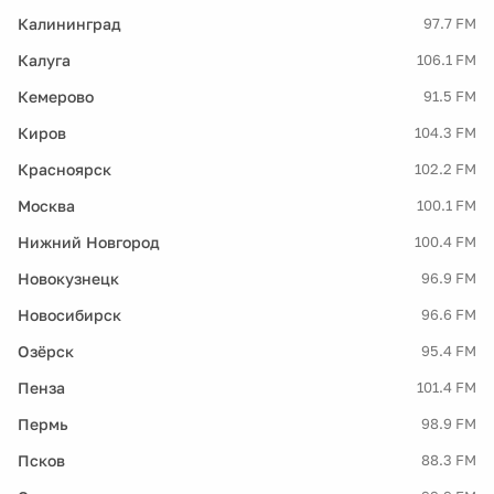
Калининград
97.7 FM
Калуга
106.1 FM
Кемерово
91.5 FM
Киров
104.3 FM
Красноярск
102.2 FM
Москва
100.1 FM
Нижний Новгород
100.4 FM
Новокузнецк
96.9 FM
Новосибирск
96.6 FM
Озёрск
95.4 FM
Пенза
101.4 FM
Пермь
98.9 FM
Псков
88.3 FM