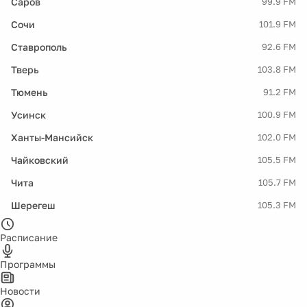
Саров
99.9 FM
Сочи
101.9 FM
Ставрополь
92.6 FM
Тверь
103.8 FM
Тюмень
91.2 FM
Усинск
100.9 FM
Ханты-Мансийск
102.0 FM
Чайковский
105.5 FM
Чита
105.7 FM
Шерегеш
105.3 FM
Расписание
Программы
Новости