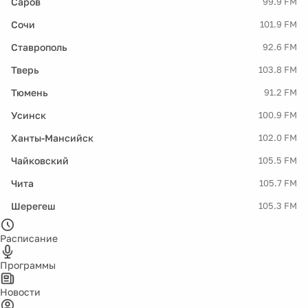
Саров
99.9 FM
Сочи
101.9 FM
Ставрополь
92.6 FM
Тверь
103.8 FM
Тюмень
91.2 FM
Усинск
100.9 FM
Ханты-Мансийск
102.0 FM
Чайковский
105.5 FM
Чита
105.7 FM
Шерегеш
105.3 FM
Расписание
Программы
Новости