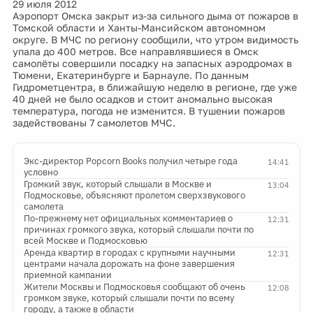
29 июля 2012
Аэропорт Омска закрыт из-за сильного дыма от пожаров в
Томской области и Ханты-Мансийском автономном
округе. В МЧС по региону сообщили, что утром видимость
упала до 400 метров. Все направлявшиеся в Омск
самолёты совершили посадку на запасных аэродромах в
Тюмени, Екатеринбурге и Барнауле. По данным
Гидрометцентра, в ближайшую неделю в регионе, где уже
40 дней не было осадков и стоит аномально высокая
температура, погода не изменится. В тушении пожаров
задействованы 7 самолетов МЧС.
Экс-директор Popcorn Books получил четыре года
14:41
условно
Громкий звук, который слышали в Москве и
13:04
Подмосковье, объясняют пролетом сверхзвукового
самолета
По-прежнему нет официальных комментариев о
12:31
причинах громкого звука, который слышали почти по
всей Москве и Подмосковью
Аренда квартир в городах с крупными научными
12:31
центрами начала дорожать на фоне завершения
приемной кампании
Жители Москвы и Подмосковья сообщают об очень
12:08
громком звуке, который слышали почти по всему
городу, а также в области