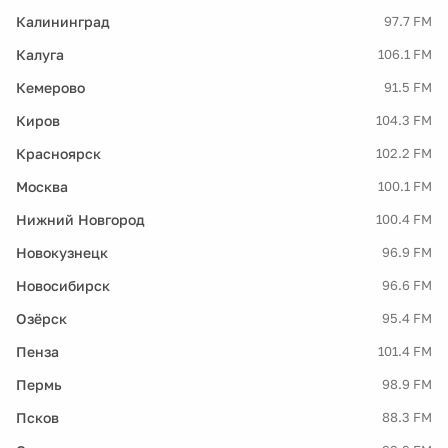
Калининград
97.7 FM
Калуга
106.1 FM
Кемерово
91.5 FM
Киров
104.3 FM
Красноярск
102.2 FM
Москва
100.1 FM
Нижний Новгород
100.4 FM
Новокузнецк
96.9 FM
Новосибирск
96.6 FM
Озёрск
95.4 FM
Пенза
101.4 FM
Пермь
98.9 FM
Псков
88.3 FM