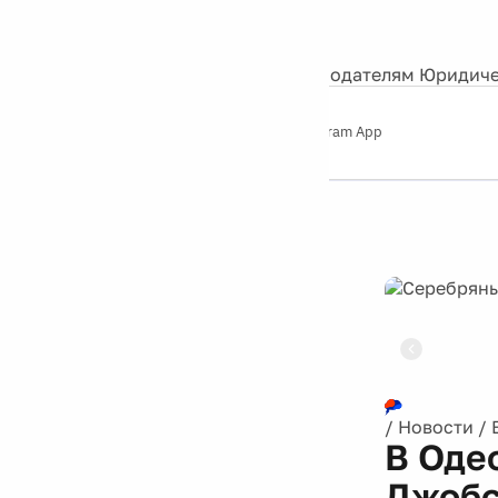
События
Контакты
О нас
Экскурсии
Silver Studio
Рекламодателям
Юридиче
Слушайте
App Store
Google Play
Telegram App
Серебряный
дождь
12+
Реклама
/
Новости
/
В Оде
Джоб