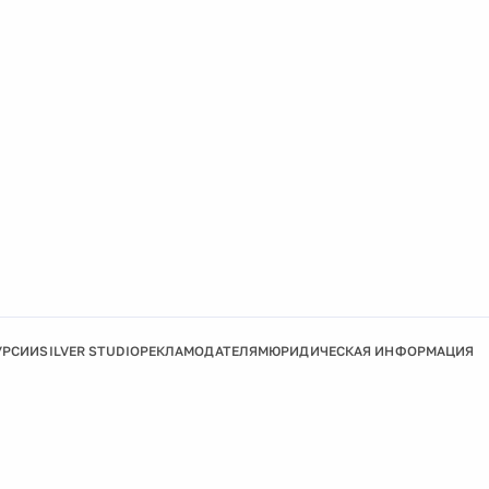
УРСИИ
SILVER STUDIO
РЕКЛАМОДАТЕЛЯМ
ЮРИДИЧЕСКАЯ ИНФОРМАЦИЯ