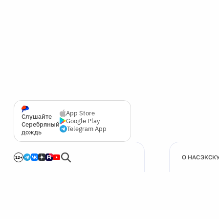
App Store
Слушайте
Google Play
Серебряный
Telegram App
дождь
О НАС
ЭКСК
12+