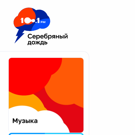
Москва 100.1 FM
Апатиты
Астрахань
Волгоград
Вологда
Екатеринбург
Иваново
Казань
Калининград
Калуга