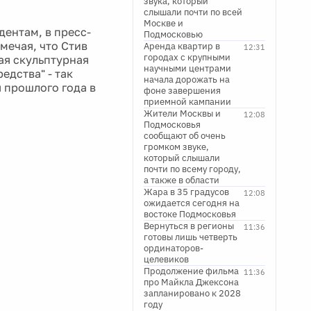
звука, который
слышали почти по всей
Москве и
дентам, в пресс-
Подмосковью
мечая, что Стив
Аренда квартир в
12:31
городах с крупными
ая скульптурная
научными центрами
едства" - так
начала дорожать на
я прошлого года в
фоне завершения
приемной кампании
Жители Москвы и
12:08
Подмосковья
сообщают об очень
громком звуке,
который слышали
почти по всему городу,
а также в области
Жара в 35 градусов
12:08
ожидается сегодня на
востоке Подмосковья
Вернуться в регионы
11:36
готовы лишь четверть
ординаторов-
целевиков
Продолжение фильма
11:36
про Майкла Джексона
запланировано к 2028
году