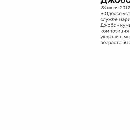
28 июля 201
В Одессе ус
службе мэри
Джобс - кум
композиция 
указали в м
возрасте 56 