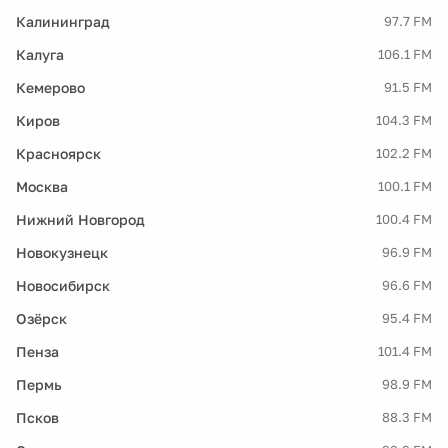
Калининград
97.7 FM
Калуга
106.1 FM
Кемерово
91.5 FM
Киров
104.3 FM
Красноярск
102.2 FM
Москва
100.1 FM
Нижний Новгород
100.4 FM
Новокузнецк
96.9 FM
Новосибирск
96.6 FM
Озёрск
95.4 FM
Пенза
101.4 FM
Пермь
98.9 FM
Псков
88.3 FM