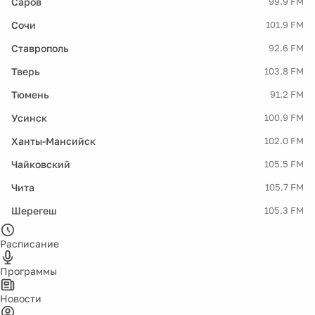
Саров
99.9 FM
Сочи
101.9 FM
Ставрополь
92.6 FM
Тверь
103.8 FM
Тюмень
91.2 FM
Усинск
100.9 FM
Ханты-Мансийск
102.0 FM
Чайковский
105.5 FM
Чита
105.7 FM
Шерегеш
105.3 FM
Расписание
Программы
Новости