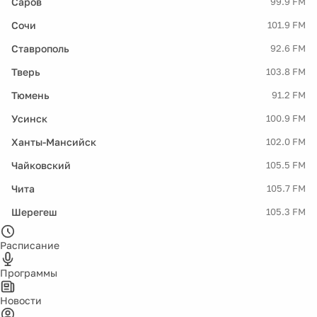
Саров
99.9 FM
Сочи
101.9 FM
Ставрополь
92.6 FM
Тверь
103.8 FM
Тюмень
91.2 FM
Усинск
100.9 FM
Ханты-Мансийск
102.0 FM
Чайковский
105.5 FM
Чита
105.7 FM
Шерегеш
105.3 FM
Расписание
Программы
Новости