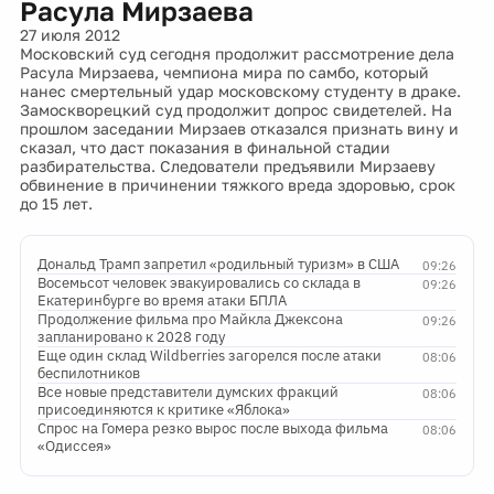
Расула Мирзаева
27 июля 2012
Московский суд сегодня продолжит рассмотрение дела
Расула Мирзаева, чемпиона мира по самбо, который
нанес смертельный удар московскому студенту в драке.
Замоскворецкий суд продолжит допрос свидетелей. На
прошлом заседании Мирзаев отказался признать вину и
сказал, что даст показания в финальной стадии
разбирательства. Следователи предъявили Мирзаеву
обвинение в причинении тяжкого вреда здоровью, срок
до 15 лет.
Дональд Трамп запретил «родильный туризм» в США
09:26
Восемьсот человек эвакуировались со склада в
09:26
Екатеринбурге во время атаки БПЛА
Продолжение фильма про Майкла Джексона
09:26
запланировано к 2028 году
Еще один склад Wildberries загорелся после атаки
08:06
беспилотников
Все новые представители думских фракций
08:06
присоединяются к критике «Яблока»
Спрос на Гомера резко вырос после выхода фильма
08:06
«Одиссея»