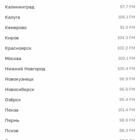
Калининград
97.7 FM
Калуга
106.1 FM
Кемерово
91.5 FM
Киров
104.3 FM
Красноярск
102.2 FM
Москва
100.1 FM
Нижний Новгород
100.4 FM
Новокузнецк
96.9 FM
Новосибирск
96.6 FM
Озёрск
95.4 FM
Пенза
101.4 FM
Пермь
98.9 FM
Псков
88.3 FM