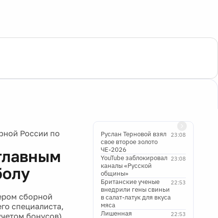
рной России по
Руслан Терновой взял
23:08
свое второе золото
ЧЕ-2026
главным
YouTube заблокировал
23:08
каналы «Русской
болу
общины»
Британские ученые
22:53
внедрили гены свиньи
ером сборной
в салат-латук для вкуса
мяса
его специалиста,
Лишенная
22:53
учетом бонусов).