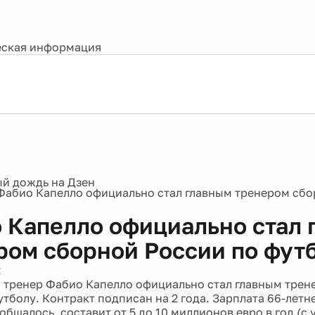
ская информация
Фабио Капелло официально стал главным тренером сбо
 Капелло официально стал 
ром сборной России по фут
2
 тренер Фабио Капелло официально стал главным трен
утболу. Контракт подписан на 2 года. Зарплата 66-летн
общалось, составит от 5 до 10 миллионов евро в год (с 