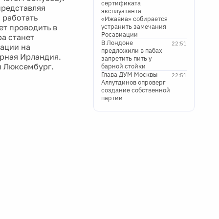
сертификата
представляя
эксплуатанта
н работать
«Ижавиа» собирается
ет проводить в
устранить замечания
Росавиации
ра станет
В Лондоне
22:51
кации на
предложили в пабах
ерная Ирландия.
запретить пить у
и Люксембург.
барной стойки
Глава ДУМ Москвы
22:51
Аляутдинов опроверг
создание собственной
партии