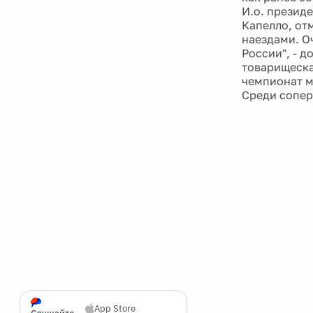
И.о. презид
Капелло, отм
наездами. О
России", - 
товарищеская
чемпионат м
Среди сопер
App Store