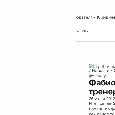
События
Контакты
О нас
Экскурсии
Silver Studio
Рекламодателям
Юридиче
Слушайте
App Store
Google Play
Telegram App
Серебряный
дождь
12+
/
Новости
/
футболу
Фабио
трене
26 июля 201
Итальянский
России по ф
как ранее со