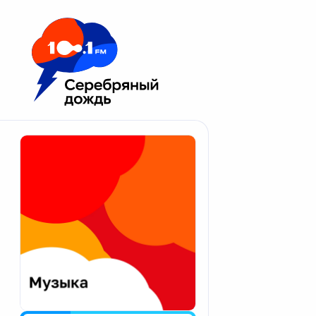
Москва 100.1 FM
Апатиты
Астрахань
Волгоград
Вологда
Екатеринбург
Иваново
Казань
Калининград
Калуга