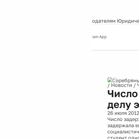
События
Контакты
О нас
Экскурсии
Silver Studio
Рекламодателям
Юридиче
Слушайте
App Store
Google Play
Telegram App
Серебряный
дождь
12+
Реклама
/
Новости
/
Число
делу 
26 июля 201
Число задер
задержала е
социалистич
студент одн