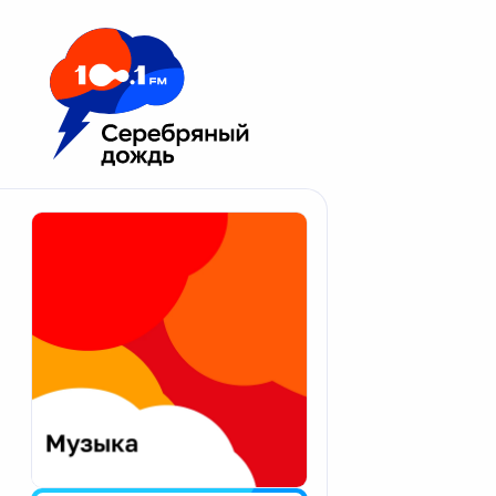
Москва 100.1 FM
Апатиты
Астрахань
Волгоград
Вологда
Екатеринбург
Иваново
Казань
Калининград
Калуга