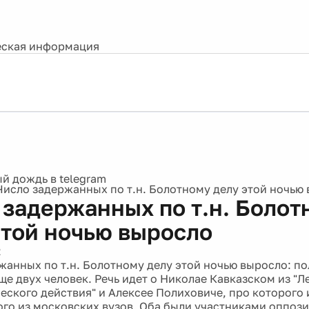
ская информация
Число задержанных по т.н. Болотному делу этой ночью
 задержанных по т.н. Болот
этой ночью выросло
2
жанных по т.н. Болотному делу этой ночью выросло: п
ще двух человек. Речь идет о Николае Кавказском из "Л
еского действия" и Алексее Полиховиче, про которого 
ого из московских вузов. Оба были участниками оппоз