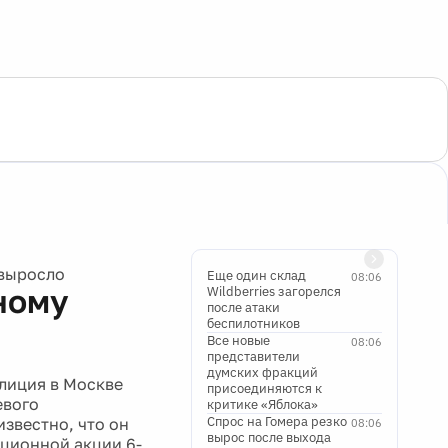
 выросло
Еще один склад
08:06
ному
Wildberries загорелся
после атаки
беспилотников
Все новые
08:06
представители
думских фракций
олиция в Москве
присоединяются к
евого
критике «Яблока»
Спрос на Гомера резко
известно, что он
08:06
вырос после выхода
иционной акции 6-