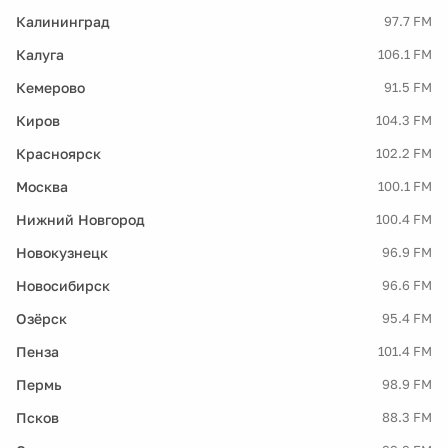
Калининград
97.7 FM
Калуга
106.1 FM
Кемерово
91.5 FM
Киров
104.3 FM
Красноярск
102.2 FM
Москва
100.1 FM
Нижний Новгород
100.4 FM
Новокузнецк
96.9 FM
Новосибирск
96.6 FM
Озёрск
95.4 FM
Пенза
101.4 FM
Пермь
98.9 FM
Псков
88.3 FM