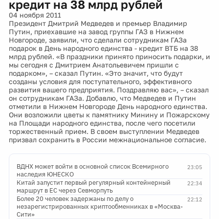
кредит на 38 млрд рублей
04 ноября 2011
Президент Дмитрий Медведев и премьер Владимир
Путин, приехавшие на завод группы ГАЗ в Нижнем
Новгороде, заявили, что сделали сотрудникам ГАЗа
подарок в День народного единства - кредит ВТБ на 38
млрд рублей. «В праздники принято приносить подарки, и
мы сегодня с Дмитрием Анатольевичем пришли с
подарком», – сказал Путин. «Это значит, что будут
созданы условия для поступательного, эффективного
развития вашего предприятия. Поздравляю вас», – сказал
он сотрудникам ГАЗа. Добавлю, что Медведев и Путин
отметили в Нижнем Новгороде День народного единства.
Они возложили цветы к памятнику Минину и Пожарскому
на Площади народного единства, после чего посетили
торжественный прием. В своем выступлении Медведев
призвал сохранить в России межнациональное согласие.
ВДНХ может войти в основной список Всемирного
23:05
наследия ЮНЕСКО
Китай запустит первый регулярный контейнерный
22:34
маршрут в ЕС через Севморпуть
Более 20 человек задержаны по делу о
22:12
незарегистрированных криптообменниках в «Москва-
Сити»