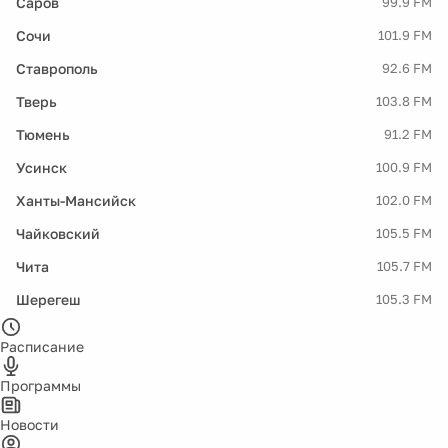
Саров
99.9 FM
Сочи
101.9 FM
Ставрополь
92.6 FM
Тверь
103.8 FM
Тюмень
91.2 FM
Усинск
100.9 FM
Ханты-Мансийск
102.0 FM
Чайковский
105.5 FM
Чита
105.7 FM
Шерегеш
105.3 FM
Расписание
Программы
Новости