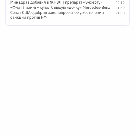
Минздрав добавил в ЖНВЛП препарат «Энхерту»
22:12
«Флит Лизинг» купил бывшую «дочку» Mercedes-Benz
21:39
Сенат США одобрил законопроект об ужесточении
21:08
санкций против РФ