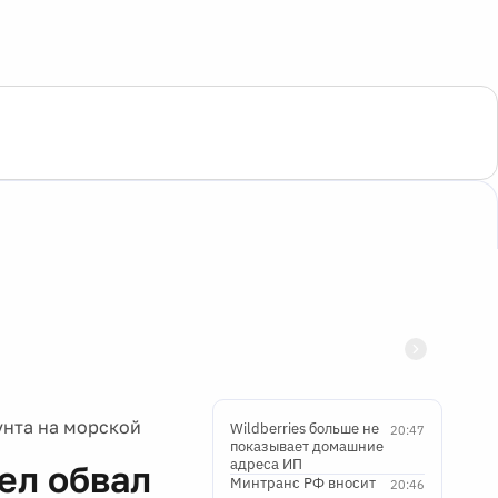
унта на морской
Wildberries больше не
20:47
показывает домашние
адреса ИП
ел обвал
Минтранс РФ вносит
20:46