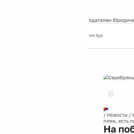
События
Контакты
О нас
Экскурсии
Silver Studio
Рекламодателям
Юридиче
Слушайте
App Store
Google Play
Telegram App
Серебряный
дождь
12+
Реклама
/
Новости
/
пляж, есть 
На по