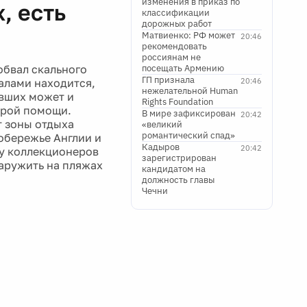
изменения в приказ по
, есть
классификации
дорожных работ
Матвиенко: РФ может
20:46
рекомендовать
россиянам не
обвал скального
посещать Армению
ГП признала
алами находится,
20:46
нежелательной Human
авших может и
Rights Foundation
орой помощи.
В мире зафиксирован
20:42
 зоны отдыха
«великий
романтический спад»
обережье Англии и
Кадыров
20:42
 у коллекционеров
зарегистрирован
аружить на пляжах
кандидатом на
должность главы
Чечни