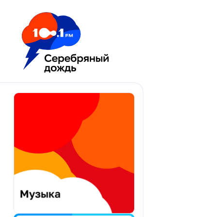
Москва 100.1 FM
Апатиты
Астрахань
Волгоград
Вологда
Екатеринбург
Иваново
Казань
Калининград
Калуга