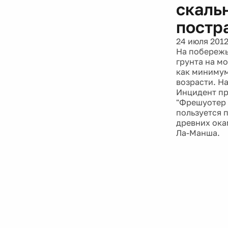
скальн
постр
24 июля 201
На побережь
грунта на м
как минимум
возрасти. Н
Инцидент пр
"Фрешуотер 
пользуется 
древних ока
Ла-Манша.