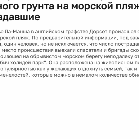
ого грунта на морской пляж
адавшие
2
е Ла-Манша в английском графстве Дорсет произошел 
орской пляж. По предварительной информации, под зав
, один человек, но не исключается, что число пострад
а место происшествия выехали спасатели и бригады ск
оизошел на обрывистом морском берегу неподалеку от
бич холидей парк". Она расположена на живописном п
популярностью как у желающих отдохнуть семьей, так и
менелостей, которые можно в немалом количестве обн