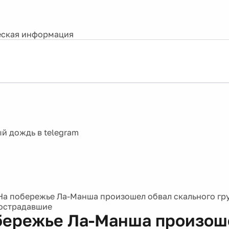
ская информация
На побережье Ла-Манша произошел обвал скального гр
пострадавшие
бережье Ла-Манша произош