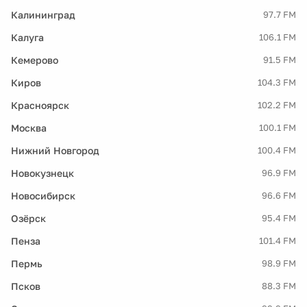
Калининград
97.7 FM
Калуга
106.1 FM
Кемерово
91.5 FM
Киров
104.3 FM
Красноярск
102.2 FM
Москва
100.1 FM
Нижний Новгород
100.4 FM
Новокузнецк
96.9 FM
Новосибирск
96.6 FM
Озёрск
95.4 FM
Пенза
101.4 FM
Пермь
98.9 FM
Псков
88.3 FM