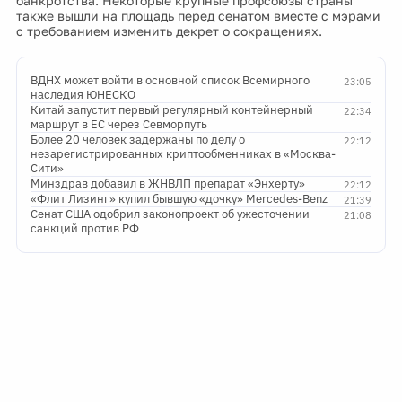
банкротства. Некоторые крупные профсоюзы страны
также вышли на площадь перед сенатом вместе с мэрами
с требованием изменить декрет о сокращениях.
ВДНХ может войти в основной список Всемирного
23:05
наследия ЮНЕСКО
Китай запустит первый регулярный контейнерный
22:34
маршрут в ЕС через Севморпуть
Более 20 человек задержаны по делу о
22:12
незарегистрированных криптообменниках в «Москва-
Сити»
Минздрав добавил в ЖНВЛП препарат «Энхерту»
22:12
«Флит Лизинг» купил бывшую «дочку» Mercedes-Benz
21:39
Сенат США одобрил законопроект об ужесточении
21:08
санкций против РФ