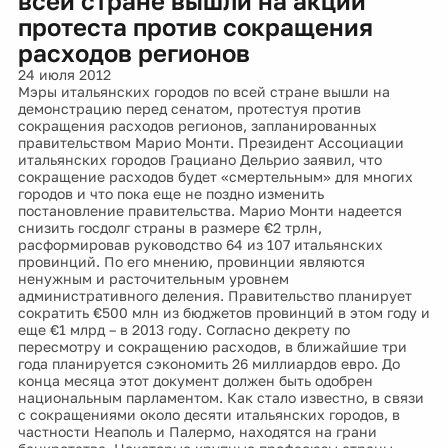
всей стране вышли на акции
протеста против сокращения
расходов регионов
24 июля 2012
Мэры итальянских городов по всей стране вышли на
демонстрацию перед сенатом, протестуя против
сокращения расходов регионов, запланированных
правительством Марио Монти. Президент Ассоциации
итальянских городов Грациано Дельрио заявил, что
сокращение расходов будет «смертельным» для многих
городов и что пока еще не поздно изменить
постановление правительства. Марио Монти надеется
снизить госдолг страны в размере €2 трлн,
расформировав руководство 64 из 107 итальянских
провинций. По его мнению, провинции являются
ненужным и расточительным уровнем
административного деления. Правительство планирует
сократить €500 млн из бюджетов провинций в этом году и
еще €1 млрд – в 2013 году. Согласно декрету по
пересмотру и сокращению расходов, в ближайшие три
года планируется сэкономить 26 миллиардов евро. До
конца месяца этот документ должен быть одобрен
национальным парламентом. Как стало известно, в связи
с сокращениями около десяти итальянских городов, в
частности Неаполь и Палермо, находятся на грани