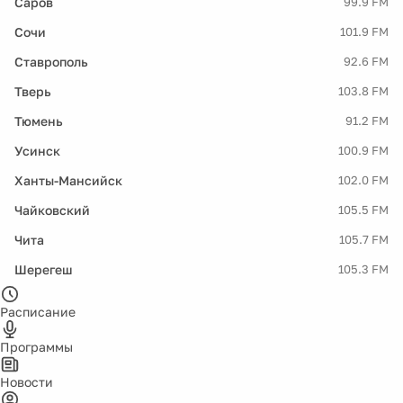
Саров
99.9 FM
Сочи
101.9 FM
Ставрополь
92.6 FM
Тверь
103.8 FM
Тюмень
91.2 FM
Усинск
100.9 FM
Ханты-Мансийск
102.0 FM
Чайковский
105.5 FM
Чита
105.7 FM
Шерегеш
105.3 FM
Расписание
Программы
Новости