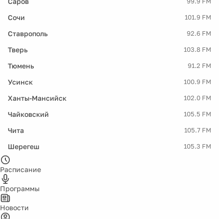
Саров
99.9 FM
Сочи
101.9 FM
Ставрополь
92.6 FM
Тверь
103.8 FM
Тюмень
91.2 FM
Усинск
100.9 FM
Ханты-Мансийск
102.0 FM
Чайковский
105.5 FM
Чита
105.7 FM
Шерегеш
105.3 FM
Расписание
Программы
Новости