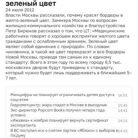
зеленый цвет
24 июля 2012
Власти Москвы рассказали, почему красят бордюры в
желто-зеленый цвет. Заммэра Москвы по вопросам
жилищно-коммунального хозяйства и благоустройства
Петр Бирюков рассказал о том, что ЦТ: «Медицинские
работники говорят о хорошем восприятии желтого цвета
гражданами с ослабленным зрением. Зеленый цвет
являет собой единение с природой». По словам
чиновника, в такой же цвет перекрасят и все бордюры
Новой Москвы, приводя тем самым их к единому
стандарту. Всего в этом году по всему городу 6,5 тыс.
московских дворов будут приведены к стандарту,
который нужно будет лишь поддерживать в ближайшие 5–
7 лет.
Минцифры не планирует ограничивать детям доступ к
16:51
соцсетям
Гидрометцентр: жара спадет в Москве в выходные
15:45
Экс-директор Popcorn Books получил четыре года
14:41
условно
«Ижавиа» к ноябрю планирует вернуть сертификат
14:15
эксплуатанта
В ВС поступил иск о снятии партии «Яблоко» с выборов в
14:15
Госдуму