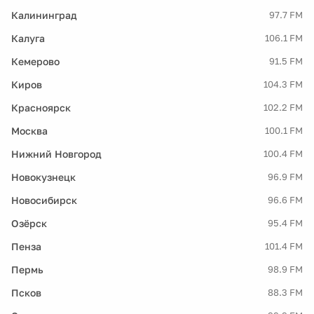
Калининград
97.7 FM
Калуга
106.1 FM
Кемерово
91.5 FM
Киров
104.3 FM
Красноярск
102.2 FM
Москва
100.1 FM
Нижний Новгород
100.4 FM
Новокузнецк
96.9 FM
Новосибирск
96.6 FM
Озёрск
95.4 FM
Пенза
101.4 FM
Пермь
98.9 FM
Псков
88.3 FM