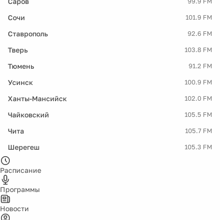
Саров
99.9 FM
Сочи
101.9 FM
Ставрополь
92.6 FM
Тверь
103.8 FM
Тюмень
91.2 FM
Усинск
100.9 FM
Ханты-Мансийск
102.0 FM
Чайковский
105.5 FM
Чита
105.7 FM
Шерегеш
105.3 FM
Расписание
Программы
Новости