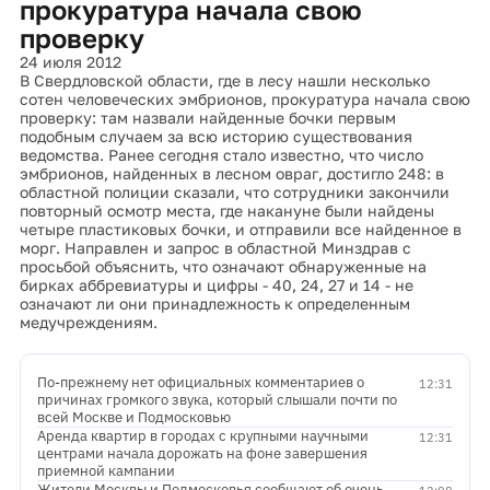
прокуратура начала свою
проверку
24 июля 2012
В Свердловской области, где в лесу нашли несколько
сотен человеческих эмбрионов, прокуратура начала свою
проверку: там назвали найденные бочки первым
подобным случаем за всю историю существования
ведомства. Ранее сегодня стало известно, что число
эмбрионов, найденных в лесном овраг, достигло 248: в
областной полиции сказали, что сотрудники закончили
повторный осмотр места, где накануне были найдены
четыре пластиковых бочки, и отправили все найденное в
морг. Направлен и запрос в областной Минздрав с
просьбой объяснить, что означают обнаруженные на
бирках аббревиатуры и цифры - 40, 24, 27 и 14 - не
означают ли они принадлежность к определенным
медучреждениям.
По-прежнему нет официальных комментариев о
12:31
причинах громкого звука, который слышали почти по
всей Москве и Подмосковью
Аренда квартир в городах с крупными научными
12:31
центрами начала дорожать на фоне завершения
приемной кампании
Жители Москвы и Подмосковья сообщают об очень