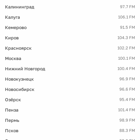
Калининград
97.7 FM
Калуга
106.1 FM
Кемерово
91.5 FM
Киров
104.3 FM
Красноярск
102.2 FM
Москва
100.1 FM
Нижний Новгород
100.4 FM
Новокузнецк
96.9 FM
Новосибирск
96.6 FM
Озёрск
95.4 FM
Пенза
101.4 FM
Пермь
98.9 FM
Псков
88.3 FM