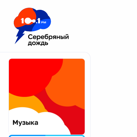
Москва 100.1 FM
Апатиты
Астрахань
Волгоград
Вологда
Екатеринбург
Иваново
Казань
Калининград
Калуга