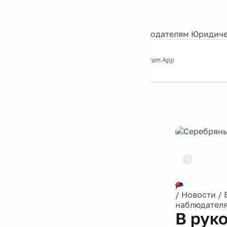
События
Контакты
О нас
Экскурсии
Silver Studio
Рекламодателям
Юридиче
Слушайте
App Store
Google Play
Telegram App
Серебряный
дождь
12+
Реклама
/
Новости
/
наблюдателя
В рук