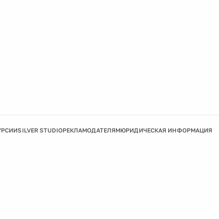
УРСИИ
SILVER STUDIO
РЕКЛАМОДАТЕЛЯМ
ЮРИДИЧЕСКАЯ ИНФОРМАЦИЯ