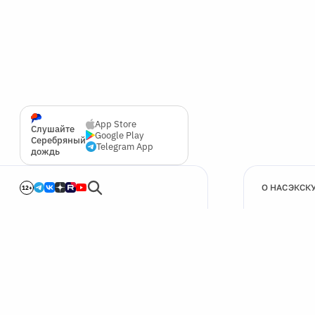
App Store
Слушайте
Google Play
Серебряный
Telegram App
дождь
О НАС
ЭКСК
12+