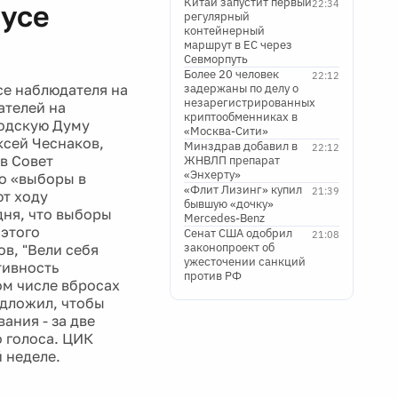
Китай запустит первый
22:34
тусе
регулярный
контейнерный
маршрут в ЕС через
Севморпуть
Более 20 человек
22:12
се наблюдателя на
задержаны по делу о
незарегистрированных
ателей на
криптообменниках в
родскую Думу
«Москва-Сити»
ксей Чеснаков,
Минздрав добавил в
22:12
в Совет
ЖНВЛП препарат
«Энхерту»
то «выборы в
«Флит Лизинг» купил
21:39
т ходу
бывшую «дочку»
дня, что выборы
Mercedes-Benz
 этого
Сенат США одобрил
21:08
законопроект об
в, "Вели себя
ужесточении санкций
тивность
против РФ
ом числе вбросах
едложил, чтобы
ания - за две
о голоса. ЦИК
 неделе.