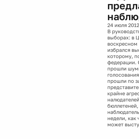
предл
наблю
24 июля 201
В руководст
выборах: в 
воскресном 
избрался вы
которому, п
федерации. 
прошли шумн
голосования
прошли по з
представите
крайне агре
налюдателей
бюллетеней,
наблюдатель
недели, как
может высту