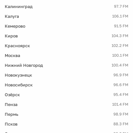
Калининград
97.7 FM
Калуга
106.1 FM
Кемерово
91.5 FM
Киров
104.3 FM
Красноярск
102.2 FM
Москва
100.1 FM
Нижний Новгород
100.4 FM
Новокузнецк
96.9 FM
Новосибирск
96.6 FM
Озёрск
95.4 FM
Пенза
101.4 FM
Пермь
98.9 FM
Псков
88.3 FM