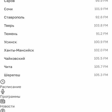
Саров
99.9 FM
Сочи
101.9 FM
Ставрополь
92.6 FM
Тверь
103.8 FM
Тюмень
91.2 FM
Усинск
100.9 FM
Ханты-Мансийск
102.0 FM
Чайковский
105.5 FM
Чита
105.7 FM
Шерегеш
105.3 FM
Расписание
Программы
Новости