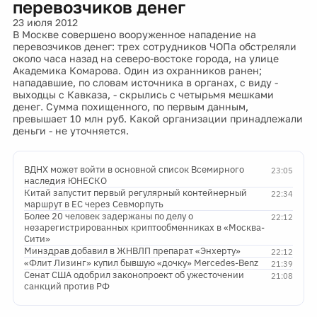
перевозчиков денег
23 июля 2012
В Москве совершено вооруженное нападение на
перевозчиков денег: трех сотрудников ЧОПа обстреляли
около часа назад на северо-востоке города, на улице
Академика Комарова. Один из охранников ранен;
нападавшие, по словам источника в органах, с виду -
выходцы с Кавказа, - скрылись с четырьмя мешками
денег. Сумма похищенного, по первым данным,
превышает 10 млн руб. Какой организации принадлежали
деньги - не уточняется.
ВДНХ может войти в основной список Всемирного
23:05
наследия ЮНЕСКО
Китай запустит первый регулярный контейнерный
22:34
маршрут в ЕС через Севморпуть
Более 20 человек задержаны по делу о
22:12
незарегистрированных криптообменниках в «Москва-
Сити»
Минздрав добавил в ЖНВЛП препарат «Энхерту»
22:12
«Флит Лизинг» купил бывшую «дочку» Mercedes-Benz
21:39
Сенат США одобрил законопроект об ужесточении
21:08
санкций против РФ