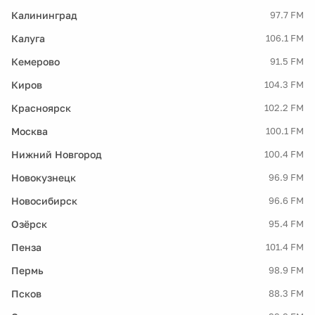
Калининград
97.7 FM
Калуга
106.1 FM
Кемерово
91.5 FM
Киров
104.3 FM
Красноярск
102.2 FM
Москва
100.1 FM
Нижний Новгород
100.4 FM
Новокузнецк
96.9 FM
Новосибирск
96.6 FM
Озёрск
95.4 FM
Пенза
101.4 FM
Пермь
98.9 FM
Псков
88.3 FM