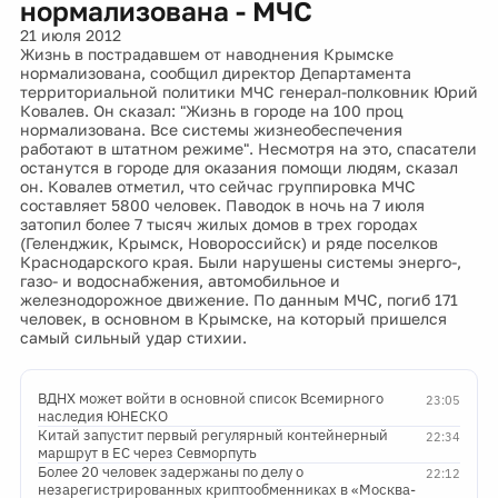
нормализована - МЧС
21 июля 2012
Жизнь в пострадавшем от наводнения Крымске
нормализована, сообщил директор Департамента
территориальной политики МЧС генерал-полковник Юрий
Ковалев. Он сказал: "Жизнь в городе на 100 проц
нормализована. Все системы жизнеобеспечения
работают в штатном режиме". Несмотря на это, спасатели
останутся в городе для оказания помощи людям, сказал
он. Ковалев отметил, что сейчас группировка МЧС
составляет 5800 человек. Паводок в ночь на 7 июля
затопил более 7 тысяч жилых домов в трех городах
(Геленджик, Крымск, Новороссийск) и ряде поселков
Краснодарского края. Были нарушены системы энерго-,
газо- и водоснабжения, автомобильное и
железнодорожное движение. По данным МЧС, погиб 171
человек, в основном в Крымске, на который пришелся
самый сильный удар стихии.
ВДНХ может войти в основной список Всемирного
23:05
наследия ЮНЕСКО
Китай запустит первый регулярный контейнерный
22:34
маршрут в ЕС через Севморпуть
Более 20 человек задержаны по делу о
22:12
незарегистрированных криптообменниках в «Москва-