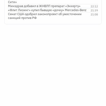
Сити»
Минздрав добавил в ЖНВЛП препарат «Энхерту»
22:12
«Флит Лизинг» купил бывшую «дочку» Mercedes-Benz
21:39
Сенат США одобрил законопроект об ужесточении
21:08
санкций против РФ