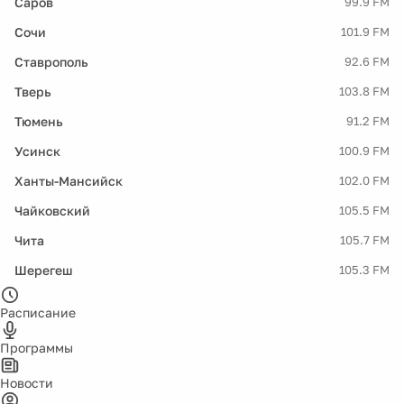
Саров
99.9 FM
Сочи
101.9 FM
Ставрополь
92.6 FM
Тверь
103.8 FM
Тюмень
91.2 FM
Усинск
100.9 FM
Ханты-Мансийск
102.0 FM
Чайковский
105.5 FM
Чита
105.7 FM
Шерегеш
105.3 FM
Расписание
Программы
Новости