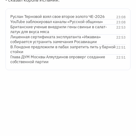
Руслан Терновой взял свое второе золото ЧЕ-2026
23:08
YouTube заблокировал каналы «Русской общины»
23:08
Британские ученые внедрили гены свиньи в салат-
22:53
латук для вкуса мяса
Лишенная сертификата эксплуатанта «Ижавиа»
22:53
собирается устранить замечания Росавиации
В Лондоне предложили в пабах запретить пить у барной
22:51
стойки
Глава ДУМ Москвы Аляутдинов опроверг создание
22:51
собственной партии