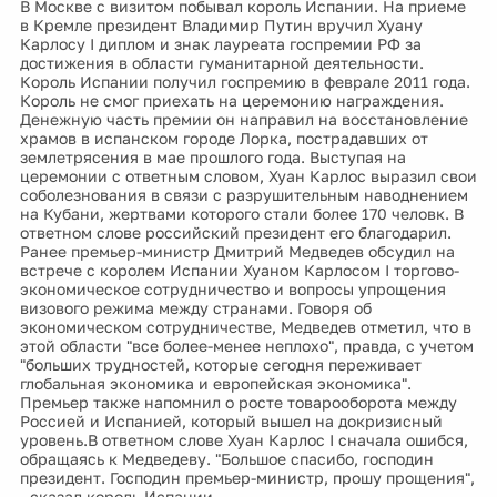
В Москве с визитом побывал король Испании. На приеме
в Кремле президент Владимир Путин вручил Хуану
Карлосу I диплом и знак лауреата госпремии РФ за
достижения в области гуманитарной деятельности.
Король Испании получил госпремию в феврале 2011 года.
Король не смог приехать на церемонию награждения.
Денежную часть премии он направил на восстановление
храмов в испанском городе Лорка, пострадавших от
землетрясения в мае прошлого года. Выступая на
церемонии с ответным словом, Хуан Карлос выразил свои
соболезнования в связи с разрушительным наводнением
на Кубани, жертвами которого стали более 170 человк. В
ответном слове российский президент его благодарил.
Ранее премьер-министр Дмитрий Медведев обсудил на
встрече с королем Испании Хуаном Карлосом I торгово-
экономическое сотрудничество и вопросы упрощения
визового режима между странами. Говоря об
экономическом сотрудничестве, Медведев отметил, что в
этой области "все более-менее неплохо", правда, с учетом
"больших трудностей, которые сегодня переживает
глобальная экономика и европейская экономика".
Премьер также напомнил о росте товарооборота между
Россией и Испанией, который вышел на докризисный
уровень.В ответном слове Хуан Карлос I сначала ошибся,
обращаясь к Медведеву. "Большое спасибо, господин
президент. Господин премьер-министр, прошу прощения",
- сказал король Испании.