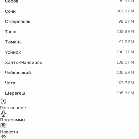
Саров
99.9 FM
Сочи
101.9 FM
Ставрополь
92.6 FM
Тверь
103.8 FM
Тюмень
91.2 FM
Усинск
100.9 FM
Ханты-Мансийск
102.0 FM
Чайковский
105.5 FM
Чита
105.7 FM
Шерегеш
105.3 FM
Расписание
Программы
Новости