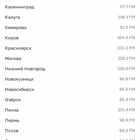
Калининград
97.7 FM
Калуга
106.1 FM
Кемерово
91.5 FM
Киров
104.3 FM
Красноярск
102.2 FM
Москва
100.1 FM
Нижний Новгород
100.4 FM
Новокузнецк
96.9 FM
Новосибирск
96.6 FM
Озёрск
95.4 FM
Пенза
101.4 FM
Пермь
98.9 FM
Псков
88.3 FM