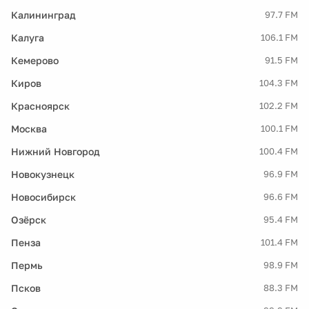
Калининград
97.7 FM
Калуга
106.1 FM
Кемерово
91.5 FM
Киров
104.3 FM
Красноярск
102.2 FM
Москва
100.1 FM
Нижний Новгород
100.4 FM
Новокузнецк
96.9 FM
Новосибирск
96.6 FM
Озёрск
95.4 FM
Пенза
101.4 FM
Пермь
98.9 FM
Псков
88.3 FM