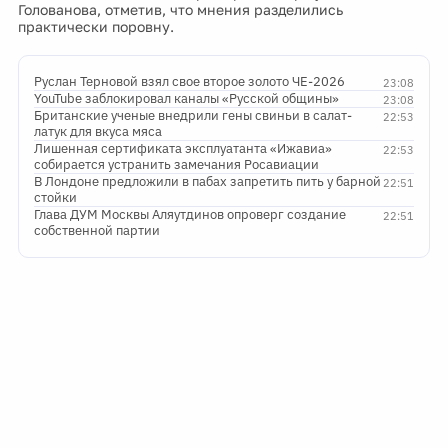
Голованова, отметив, что мнения разделились
практически поровну.
Руслан Терновой взял свое второе золото ЧЕ-2026
23:08
YouTube заблокировал каналы «Русской общины»
23:08
Британские ученые внедрили гены свиньи в салат-
22:53
латук для вкуса мяса
Лишенная сертификата эксплуатанта «Ижавиа»
22:53
собирается устранить замечания Росавиации
В Лондоне предложили в пабах запретить пить у барной
22:51
стойки
Глава ДУМ Москвы Аляутдинов опроверг создание
22:51
собственной партии