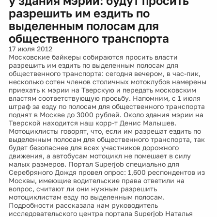
у здания мэрии: будут просить
разрешить им ездить по
выделенным полосам для
общественного транспорта
17 июля 2012
Московские байкеры собираются просить власти
разрешить им ездить по выделенным полосам для
общественного транспорта: сегодня вечером, в час-пик,
несколько сотен членов столичных мотоклубов намерены
приехать к мэрии на Тверскую и передать московским
властям соответствующую просьбу. Напомним, с 1 июля
штраф за езду по полосам для общественного транспорта
поднят в Москве до 3000 рублей. Около здания мэрии на
Тверской находится наш корр-т Денис Малышев.
Мотоциклисты говорят, что, если им разрешат ездить по
выделенным полосам для общественного транспорта, так
будет безопаснее для всех участников дорожного
движения, а автобусам мотоцикл не помешает в силу
малых размеров. Портал Superjob специально для
Серебряного Дождя провел опрос: 1,600 респондентов из
Москвы, имеющие водительские права ответили на
вопрос, считают ли они нужным разрешить
мотоциклистам езду по выделенным полосам.
Подробности рассказала нам руководитель
исследовательского центра портала Superjob Наталья