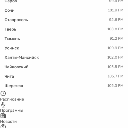
Саров
99.9 FM
Сочи
101.9 FM
Ставрополь
92.6 FM
Тверь
103.8 FM
Тюмень
91.2 FM
Усинск
100.9 FM
Ханты-Мансийск
102.0 FM
Чайковский
105.5 FM
Чита
105.7 FM
Шерегеш
105.3 FM
Расписание
Программы
Новости