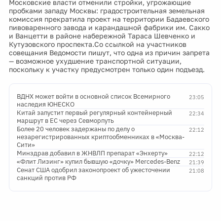
Московские власти отменили стройки, угрожающие
пробками западу Москвы: градостроительная земельная
комиссия прекратила проект на территории Бадаевского
пивоваренного завода и карандашной фабрики им. Сакко
и Ванцетти в районе набережной Тараса Шевченко и
Кутузовского проспекта.Со ссылкой на участников
совещания Ведомости пишут, что одна из причин запрета
— возможное ухудшение транспортной ситуации,
поскольку к участку предусмотрен только один подъезд.
ВДНХ может войти в основной список Всемирного
23:05
наследия ЮНЕСКО
Китай запустит первый регулярный контейнерный
22:34
маршрут в ЕС через Севморпуть
Более 20 человек задержаны по делу о
22:12
незарегистрированных криптообменниках в «Москва-
Сити»
Минздрав добавил в ЖНВЛП препарат «Энхерту»
22:12
«Флит Лизинг» купил бывшую «дочку» Mercedes-Benz
21:39
Сенат США одобрил законопроект об ужесточении
21:08
санкций против РФ