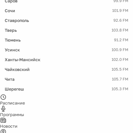
Саров
99.9 FM
Сочи
101.9 FM
Ставрополь
92.6 FM
Тверь
103.8 FM
Тюмень
91.2 FM
Усинск
100.9 FM
Ханты-Мансийск
102.0 FM
Чайковский
105.5 FM
Чита
105.7 FM
Шерегеш
105.3 FM
Расписание
Программы
Новости