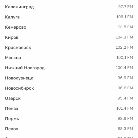
Калининград
97.7 FM
Калуга
106.1 FM
Кемерово
91.5 FM
Киров
104.3 FM
Красноярск
102.2 FM
Москва
100.1 FM
Нижний Новгород
100.4 FM
Новокузнецк
96.9 FM
Новосибирск
96.6 FM
Озёрск
95.4 FM
Пенза
101.4 FM
Пермь
98.9 FM
Псков
88.3 FM